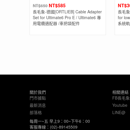
NT$
585
NT$
3
NT$
650
長毛象-德國[ORTLIEB] Cable Adapter
長毛象-德
Set for Ultimate6 Pro E / Ultimate6 專
for lo
用電纜適配器 /車把袋配件
系統軌
關於我們
相關連結
門市據點
FB長毛
最新消息
Youtube
部落格
LINE@
每周一~五 早上9：00~下午6：00
客服專線：(02)-89145509