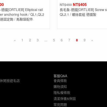
00
NT$
405
NT$
450
國[ORTLIEB] Elliptical rail
長毛象-德國[ORTLIEB] Screw se
wer anchoring hook / QL1,QL2
QL2.1 / 螺絲套組 德國製
道固定鉤 / 馬鞍袋配件
«
1
2
3
...
5
6
7
8
9
»
客服Q&A
象休閒旅遊名店
會員條款
購物須知
隱私權條款
清潔保養&保固
常見問題