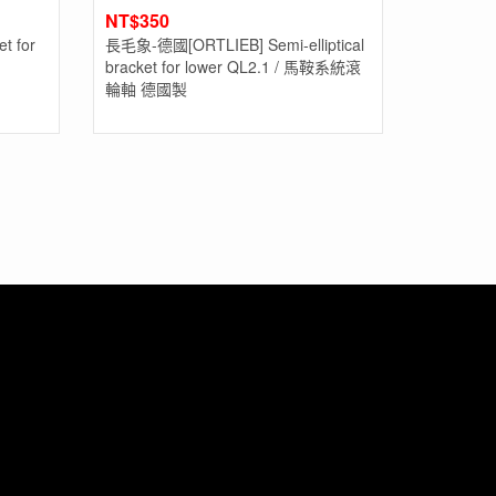
NT$
350
t for
長毛象-德國[ORTLIEB] Semi-elliptical
bracket for lower QL2.1 / 馬鞍系統滾
輪軸 德國製