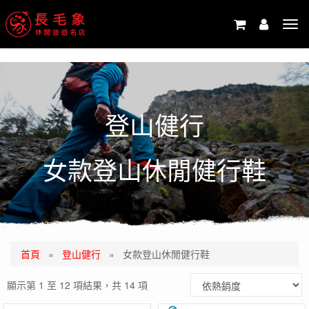
-->
Tog
navi
登山健行
女款登山休閒健行鞋
首頁
»
登山健行
»
女款登山休閒健行鞋
顯示第 1 至 12 項結果，共 14 項