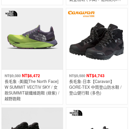
山鞋 / 戶外登山運動鞋 / 防水運
動鞋
NT$
6,472
NT$
4,743
NT$
9,380
NT$
5,580
長毛象 -美國[The North Face]
長毛象-日本【Caravan】
W SUMMIT VECTIV SKY / 女
GORE-TEX 中筒登山防水鞋 /
款SUMMIT碳纖維跑鞋 (綠紫) /
登山健行鞋 (多色)
越野跑鞋