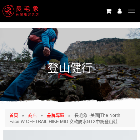
-->
Tog
navi
登山健行
首頁
»
商店
»
品牌專區
»
長毛象 -美國[The North
Face]W OFFTRAIL HIKE MID 女款防水GTX中統登山鞋