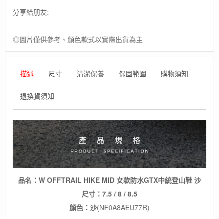
GTX
分享給朋友:
中
統
登
◎圖片僅供參考、顏色款式以實際出貨為主
山
鞋
數
描述
尺寸
清潔保養
保固範圍
購物須知
量
退換貨須知
品名：W OFFTRAIL HIKE MID 女款防水GTX中統登山鞋 沙
尺寸：7.5 / 8 / 8.5
顏色：沙
(NF0A8AEU77R)