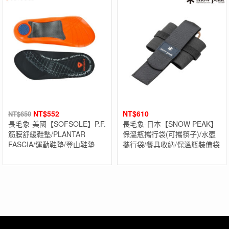
NT$
552
NT$
610
NT$
650
長毛象-美國【SOFSOLE】P.F.
長毛象-日本【SNOW PEAK】
筋膜舒緩鞋墊/PLANTAR
保溫瓶攜行袋(可攜筷子)/水壺
FASCIA/運動鞋墊/登山鞋墊
攜行袋/餐具收納/保溫瓶裝備袋