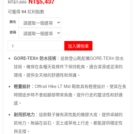
NT$
5,437
NT$
7,880
可獲得
54
紅利點數
顏色
號碼
長
加入購物車
毛
象
GORE-TEX® 防水技術
：這款登山靴配備GORE-TEX® 防水
-
技術，確保在各種天氣條件下保持乾爽，適合濕滑或泥濘的
美
國
環境，提供全天候的舒適性和保護。
[The
North
輕量設計
：Offtrail Hike LT Mid 鞋款具有輕便設計，使其在長
Face]W
時間徒步時不會給腳部帶來負擔，提升行走的靈活性和舒適
OFFTRAIL
感。
HIKE
MID
耐用抓地力
：這款鞋子擁有高性能的橡膠大底，提供卓越的
女
款
抓地力，無論在岩石、泥土或草地上行走，都能提供穩定性
防
與支撐。
水