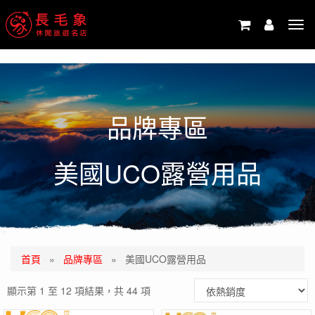
-->
Tog
navi
品牌專區
美國UCO露營用品
首頁
»
品牌專區
»
美國UCO露營用品
顯示第 1 至 12 項結果，共 44 項