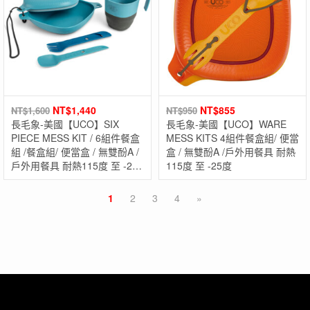
NT$
1,440
NT$
855
NT$
1,600
NT$
950
長毛象-美國【UCO】SIX
長毛象-美國【UCO】WARE
PIECE MESS KIT / 6組件餐盒
MESS KITS 4組件餐盒組/ 便當
組 /餐盒組/ 便當盒 / 無雙酚A /
盒 / 無雙酚A /戶外用餐具 耐熱
戶外用餐具 耐熱115度 至 -25
115度 至 -25度
度
1
2
3
4
»