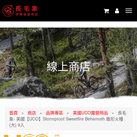
-->
Tog
navi
線上商店
首頁
»
商店
»
品牌專區
»
美國UCO露營用品
»
長毛
象- 美國【UCO】Stormproof Sweetfire Behemoth 錐形火種
(大) 9入