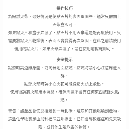
操作技巧
為點燃火柴，最好情況是使點火片的表面堅固些，通常只需關上
火柴盒即可。
如果點火片和盒子弄濕了，點火片不用丟棄還是能再度使用。只
需要將點火片乾燥後，表面即會變得再次堅固。在此之前請使用
備用的點火片。如果火柴弄濕了，請在使用前擦乾即可。
安全提示
點燃時請遠離身體、或向著地面點燃。點燃時請小心注意周遭人
群。
點燃火柴時請小心火花可能從點火頭上飛出。
使用後請將火柴用水澆息，確保周遭不會有任何東西被餘火點
燃。
警告：該產品會使您接觸到一氧化碳、煙灰和其他燃燒副產物，
這些化學物質是由加利福尼亞州提出、已知會導致癌症和先天缺
陷、或其他生殖危害的物質。