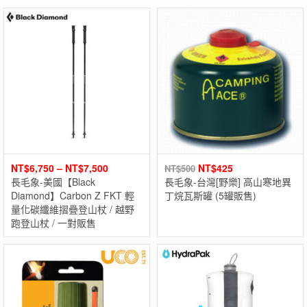
NT$
6,750
–
NT$
7,500
NT$
425
NT$
500
長毛象-美國【Black
長毛象-台灣[野樂] 高山寒地異
Diamond】Carbon Z FKT 輕
丁烷瓦斯罐 (5罐販售)
量化碳纖維摺疊登山杖 / 越野
跑登山杖 / 一對販售