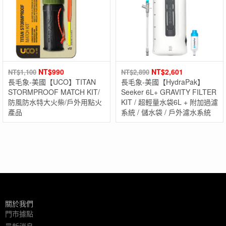
NT$
990
NT$
2,601
NT$
1,100
NT$
2,890
長毛象-美國【UCO】TITAN
長毛象-美國【HydraPak】
STORMPROOF MATCH KIT/
Seeker 6L+ GRAVITY FILTER
防風防水特大火柴/戶外用點火
KIT / 超輕量水袋6L + 附加過濾
產品
系統 / 儲水袋 / 戶外濾水系統
關於我們
門市據點