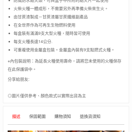
美
火柴火種一體成形，不需要另外再準備火柴來生火。
國
【UCO】
由甘蔗渣製成－甘蔗渣屬甘蔗纖維副產品
Stormproof
在全世界作為可再生生物燃料使用
Sweetfire
Behemoth
每盒裝有滿滿9支大型火種，隨時皆可使用
錐
每支火種長達14公分.
形
可重複使用金屬盒包裝。金屬盒內裝有9支點燃式火種。
火
種
※內包裝說明：為延長火種使用壽命，請將您未使用的火種保存
(大)
9
在此保護袋中。
入
分享給朋友:
數
量
◎圖片僅供參考、顏色款式以實際出貨為主
描述
保固範圍
購物須知
退換貨須知