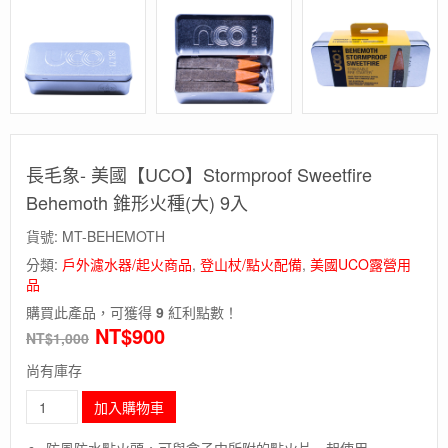
長毛象- 美國【UCO】Stormproof Sweetfire
Behemoth 錐形火種(大) 9入
貨號:
MT-BEHEMOTH
分類:
戶外濾水器/起火商品
,
登山杖/點火配備
,
美國UCO露營用
品
購買此產品，可獲得
9
紅利點數！
NT$
900
NT$
1,000
尚有庫存
長
加入購物車
毛
象-
防風防水點火頭，可與盒子中所附的點火片一起使用