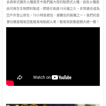
此款新式錐形火種是至今我們最大型的點燃式火種，這些火種是
由可再生生物燃料製成，燃燒可長達15分鐘之久，非常適合成為
您戶外登山背包、72小時急救包、避難包的裝備之一。我們的首
要任務是幫助您能輕易地點起火來。輕易到就像是開大絕一樣！