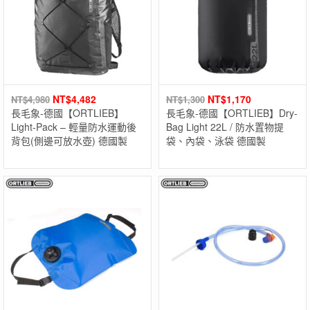
NT$
4,482
NT$
1,170
NT$
4,980
NT$
1,300
長毛象-德國【ORTLIEB】
長毛象-德國【ORTLIEB】Dry-
Light-Pack – 輕量防水運動後
Bag Light 22L / 防水置物提
背包(側邊可放水壺) 德國製
袋、內袋、泳袋 德國製