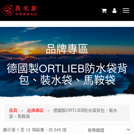
-->
Tog
navi
品牌專區
德國製ORTLIEB防水袋背
包、裝水袋、馬鞍袋
首頁
»
品牌專區
»
德國製ORTLIEB防水袋背包、裝水
袋、馬鞍袋
顯示第 1 至 12 項結果，共 245 項