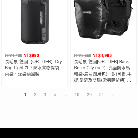
NT$
990
NT$
4,995
NT$
1,100
NT$
5,550
長毛象-德國【ORTLIEB】Dry-
長毛象-德國[ORTLIEB] Back-
Bag Light 7L / 防水置物提袋、
Roller City (pair) -亮面防水馬
內袋、泳袋德國製
鞍袋-肩背四用包(一對)可掛,手
提,肩背及雙肩(需另購背架) 德
國製
1
2
3
4
...
19
20
21
»