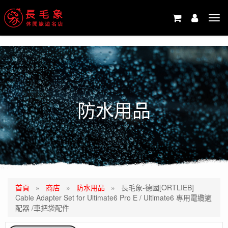
-->
Tog
navi
防水用品
首頁
»
商店
»
防水用品
»
長毛象-德國[ORTLIEB]
Cable Adapter Set for Ultimate6 Pro E / Ultimate6 專用電纜適
配器 /車把袋配件