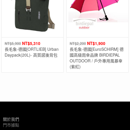
NT$
5,310
NT$
1,900
NT$
5,900
NT$
2,200
長毛象-德國[ORTLIEB] Urban
長毛象-德國[EuroSCHIRM] 德
Daypack(20L)- 高質感後背包
國高級雨傘品牌 BIRDIEPAL
OUTDOOR / 戶外專用風暴傘
(紫紅)
關於我們
門市據點