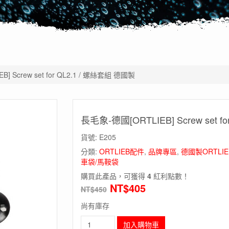
] Screw set for QL2.1 / 螺絲套組 德國製
長毛象-德國[ORTLIEB] Screw set f
貨號:
E205
分類:
ORTLIEB配件
,
品牌專區
,
德國製ORTL
車袋/馬鞍袋
購買此產品，可獲得
4
紅利點數！
NT$
405
NT$
450
尚有庫存
長
加入購物車