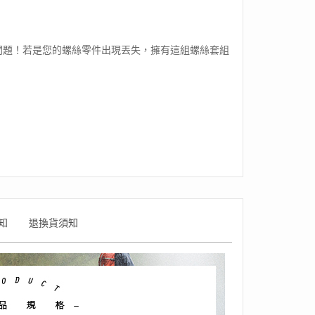
問題！若是您的螺絲零件出現丟失，擁有這組螺絲套組
知
退換貨須知