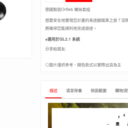
毛
象-
德國製造Ortlieb 螺絲套組
德
國
想要安全地實現您計畫的長途腳踏車之旅？沒
[ORTLIEB]
將確保您能順利地完成旅途。
Screw
set
※適用於QL2.1 系統
for
QL2.1
分享給朋友:
/
螺
絲
◎圖片僅供參考、顏色款式以實際出貨為主
套
組
德
國
描述
清潔保養
保固範圍
購物須
製
數
量