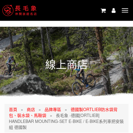
-->
Tog
navi
線上商店
首頁
»
商店
»
品牌專區
»
德國製ORTLIEB防水袋背
包、裝水袋、馬鞍袋
»
長毛象 -德國[ORTLIEB]
HANDLEBAR MOUNTING-SET E-BIKE / E-BIKE系列車把安裝
組 德國製