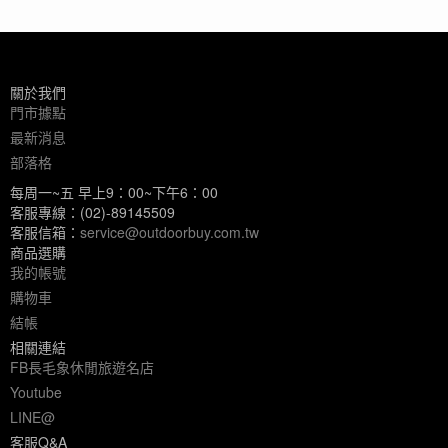
關於我們
門市據點
最新消息
部落格
每周一~五 早上9：00~下午6：00
客服專線：(02)-89145509
客服信箱：
service@outdoorbuy.com.tw
商品選購
我的帳號
購物車
結帳
相關連結
FB長毛象休閒旅遊名店
Youtube
LINE@
客服Q&A