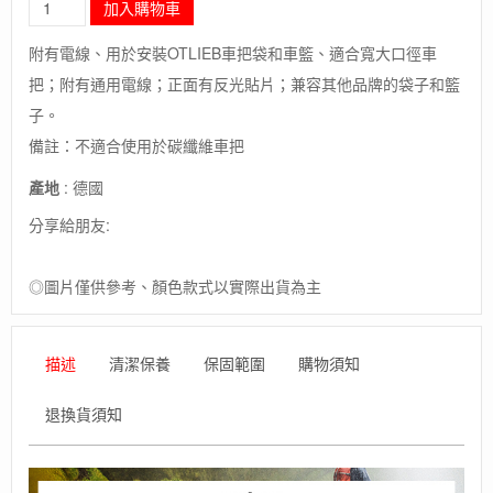
加入購物車
毛
象
附有電線、用於安裝OTLIEB車把袋和車籃、適合寬大口徑車
-
把；附有通用電線；正面有反光貼片；兼容其他品牌的袋子和籃
德
國
子。
[ORTLIEB]
備註：不適合使用於碳纖維車把
HANDLEBAR
MOUNTING-
產地
: 德國
SET
E-
分享給朋友:
BIKE
/
E-
◎圖片僅供參考、顏色款式以實際出貨為主
BIKE
系
列
描述
清潔保養
保固範圍
購物須知
車
把
退換貨須知
安
裝
組
德