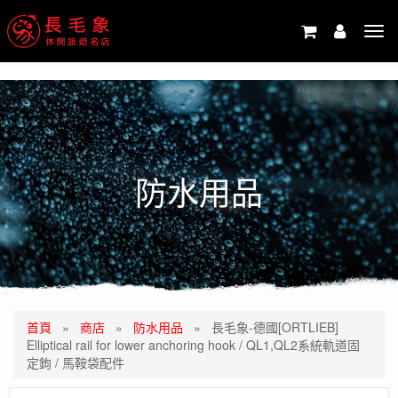
-->
Tog
navi
防水用品
首頁
»
商店
»
防水用品
»
長毛象-德國[ORTLIEB]
Elliptical rail for lower anchoring hook / QL1,QL2系統軌道固
定鉤 / 馬鞍袋配件