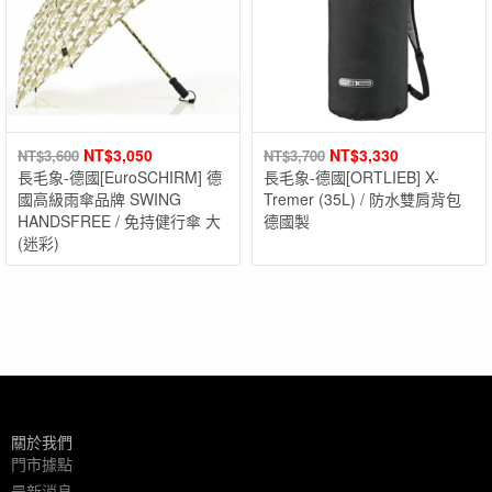
NT$
3,050
NT$
3,330
NT$
3,600
NT$
3,700
長毛象-德國[EuroSCHIRM] 德
長毛象-德國[ORTLIEB] X-
國高級雨傘品牌 SWING
Tremer (35L) / 防水雙肩背包
HANDSFREE / 免持健行傘 大
德國製
(迷彩)
關於我們
門市據點
最新消息