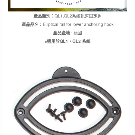
袋
配
件
產品類別：
QL1,QL2系統軌道固定鉤
數
產品品名：
Elliptical rail for lower anchoring hook
量
產品產地
: 德國
※適用於QL1，QL2 系統