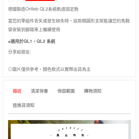
象-
德國製造Ortlieb QL2系統軌道固定鉤
德
國
當您的零組件丟失或發生缺失時，這款橢圓形支架能讓您的馬鞍
[ORTLIEB]
袋安裝到腳踏車上繼續使用
Elliptical
rail
※適用於QL1，QL2 系統
for
lower
分享給朋友:
anchoring
hook
/
◎圖片僅供參考、顏色款式以實際出貨為主
QL1,QL2
系
統
描述
清潔保養
保固範圍
購物須知
軌
道
退換貨須知
固
定
鉤
/
馬
鞍