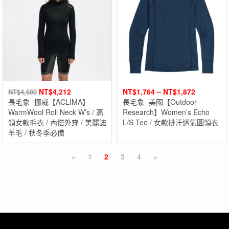
NT$
4,212
NT$
1,764
–
NT$
1,872
NT$
4,680
長毛象 -挪威【ACLIMA】
長毛象- 美國【Outdoor
WarmWool Roll Neck W’s / 高
Research】Women’s Echo
領女款毛衣 / 內搭外穿 / 美麗諾
L/S Tee / 女款排汗透氣圓領衣
羊毛 / 秋冬季必備
«
1
2
3
4
»