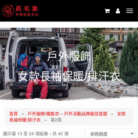
-->
Tog
navi
戶外服飾
女款長袖保暖/排汗衣
首頁
»
戶外服飾/機能衣 – 戶外活動品牌最佳首選
»
女款
長袖保暖/排汗衣
»
第2頁
顯示第 13 至 24 項結果，共 42 項