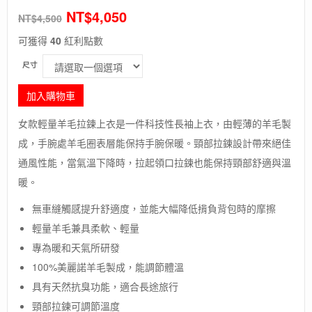
NT$
4,050
NT$
4,500
可獲得
40
紅利點數
尺寸
加入購物車
女款輕量羊毛拉鍊上衣是一件科技性長袖上衣，由輕薄的羊毛製
成，手腕處羊毛圈表層能保持手腕保暖。頸部拉鍊設計帶來絕佳
通風性能，當氣溫下降時，拉起領口拉鍊也能保持頸部舒適與溫
暖。
無車縫觸感提升舒適度，並能大幅降低揹負背包時的摩擦
輕量羊毛兼具柔軟、輕量
專為暖和天氣所研發
100%美麗諾羊毛製成，能調節體溫
具有天然抗臭功能，適合長途旅行
頸部拉鍊可調節溫度