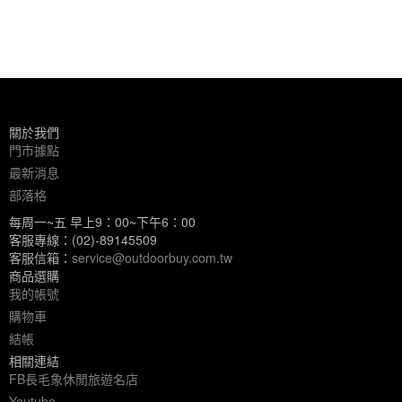
關於我們
門市據點
最新消息
部落格
每周一~五 早上9：00~下午6：00
客服專線：(02)-89145509
客服信箱：
service@outdoorbuy.com.tw
商品選購
我的帳號
購物車
結帳
相關連結
FB長毛象休閒旅遊名店
Youtube