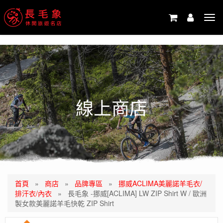
-->
Tog
navi
線上商店
首頁
»
商店
»
品牌專區
»
挪威ACLIMA美麗諾羊毛衣/
排汗衣/內衣
»
長毛象 -挪威[ACLIMA] LW ZIP Shirt W / 歐洲
製女款美麗諾羊毛快乾 ZIP Shirt