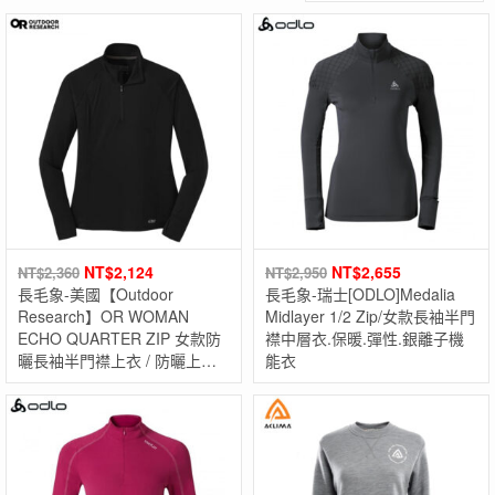
NT$
2,124
NT$
2,655
NT$
2,360
NT$
2,950
長毛象-美國【Outdoor
長毛象-瑞士[ODLO]Medalia
Research】OR WOMAN
Midlayer 1/2 Zip/女款長袖半門
ECHO QUARTER ZIP 女款防
襟中層衣.保暖.彈性.銀離子機
曬長袖半門襟上衣 / 防曬上衣 /
能衣
運動服飾 / 排汗衣 /女款服飾