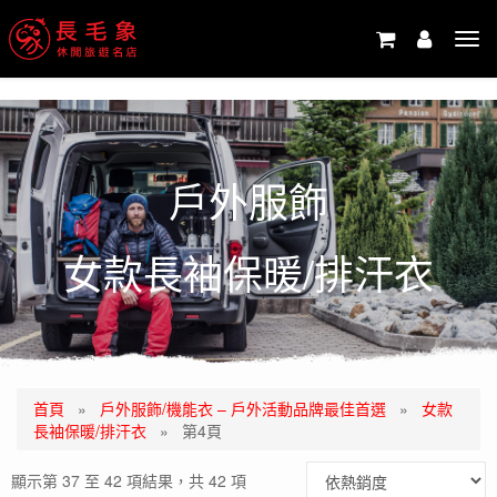
-->
Tog
navi
戶外服飾
女款長袖保暖/排汗衣
首頁
»
戶外服飾/機能衣 – 戶外活動品牌最佳首選
»
女款
長袖保暖/排汗衣
»
第4頁
顯示第 37 至 42 項結果，共 42 項