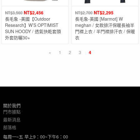
NT$
2,456
NT$
2,295
NT$
3,560
NT$
2,700
長毛象 -美國【Outdoor
長毛象-美國 [Marmot] W
Research】W’S OPTIMIST
meghan / 女款排汗保暖長袖半
SUN HOODY / 透氣快乾套頭
門襟上衣 / 半門襟排汗衣 / 保暖
外套防曬30+
衣
«
1
2
3
4
關於我們
門市據點
最新消息
部落格
每周一~五 早上9：00~下午6：00