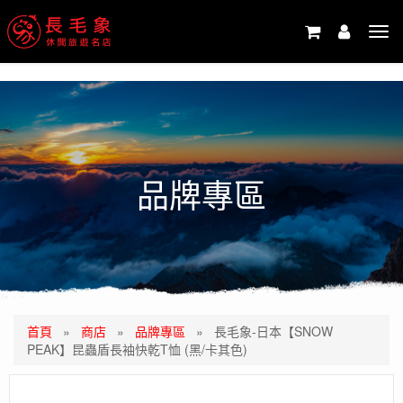
-->
Tog
navi
品牌專區
首頁
»
商店
»
品牌專區
»
長毛象-日本【SNOW
PEAK】昆蟲盾長袖快乾T恤 (黑/卡其色)