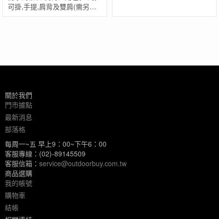
可掛,手提,肩背及雙肩(需另購
背架) 德國製
關於我們
門市據點
最新消息
部落格
每周一~五 早上9：00~下午6：00
客服專線：(02)-89145509
客服信箱：
service@outdoorbuy.com.tw
商品選購
我的帳號
購物車
結帳