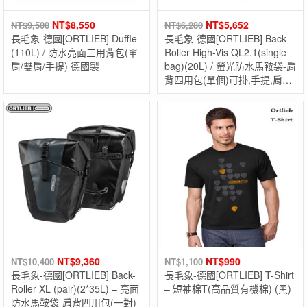
NT$
8,550
NT$
5,652
NT$
9,500
NT$
6,280
長毛象-德國[ORTLIEB] Duffle
長毛象-德國[ORTLIEB] Back-
(110L) / 防水亮面三用背包(單
Roller High-Vis QL2.1(single
肩/雙肩/手提) 德國製
bag)(20L) / 螢光防水馬鞍袋-肩
背四用包(單個)可掛,手提,肩背
及雙肩(需另購背架) 德國製
NT$
9,360
NT$
990
NT$
10,400
NT$
1,100
長毛象-德國[ORTLIEB] Back-
長毛象-德國[ORTLIEB] T-Shirt
Roller XL (pair)(2*35L) – 亮面
– 短袖棉T(高品質有機棉) (黑)
防水馬鞍袋-肩背四用包(一對)