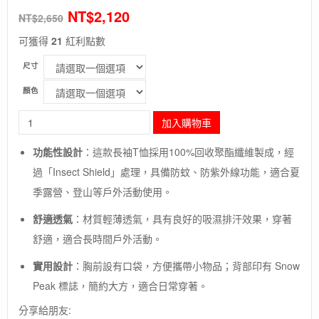
NT$
2,120
NT$
2,650
可獲得
21
紅利點數
尺寸
顏色
長
加入購物車
毛
象-
功能性設計
：​
這款長袖T恤採用100%回收聚酯纖維製成，經
日
過「Insect Shield」處理，具備防蚊、防紫外線功能，適合夏
本
【SNOW
季露營、登山等戶外活動使用。
​
PEAK】
昆
舒適透氣
：​
材質輕薄透氣，具有良好的吸濕排汗效果，穿著
蟲
舒適，適合長時間戶外活動。
​
盾
長
實用設計
：​
胸前設有口袋，方便攜帶小物品；背部印有 Snow
袖
Peak 標誌，簡約大方，適合日常穿著。
快
乾
分享給朋友:
T