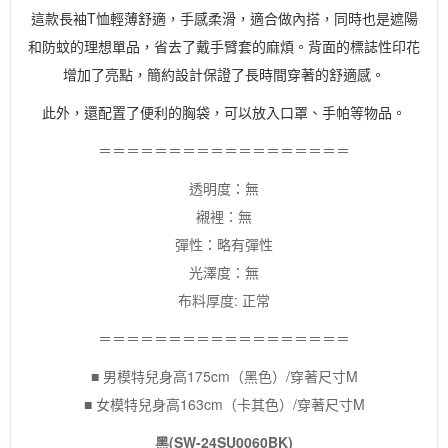
這款長袖T恤輕薄舒適，手感柔滑，適合做內搭，同時也是遮陽
和防蚊的理想單品，省去了戴手臂套的麻煩。背面的標誌性印花
增加了亮點，簡約設計保證了長時間穿著的舒適感。
此外，還配置了便利的胸袋，可以放入口罩、手帕等物品。
＝＝＝＝＝＝＝＝＝＝＝＝＝＝＝＝＝＝
透明度：無
襯裡：無
彈性：略有彈性
光澤度：無
布料厚度: 正常
＝＝＝＝＝＝＝＝＝＝＝＝＝＝＝＝＝＝
■ 男模特兒身高175cm（黑色）/穿著尺寸M
■ 女模特兒身高163cm（卡其色）/穿著尺寸M
黑(SW-24SU0060BK)