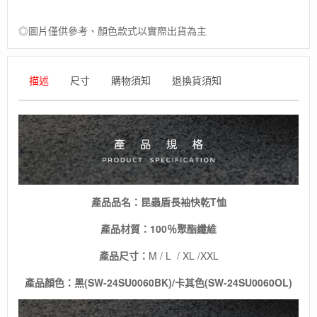
恤
(黑/
◎圖片僅供參考、顏色款式以實際出貨為主
卡
其
色)
描述
尺寸
購物須知
退換貨須知
數
量
產品品名：昆蟲盾長袖快乾T恤
產品材質：100％聚酯纖維
產品尺寸：
M / L / XL /XXL
產品顏色：黑(SW-24SU0060BK)/卡其色(SW-24SU0060OL)