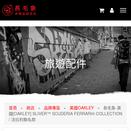
-->
Tog
navi
旅遊配件
首頁
»
商店
»
品牌專區
»
美國OAKLEY
»
長毛象-美
國[OAKLEY] SLIVER™ SCUDERIA FERRARI® COLLECTION
/ 法拉利聯名款