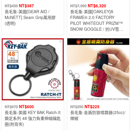
NT$
387
NT$
6,320
NT$
430
NT$
7,900
長毛象-美國[GEAR AID /
長毛象-美國[OAKLEY]A
McNETT] Seam Grip萬用膠
FRAME® 2.0 FACTORY
(透明)
PILOT WHITEOUT PRIZM™
SNOW GOGGLE / 抗UV雪鏡 /
滑雪護目鏡 / 滑雪配件
NT$
600
NT$
225
NT$
670
NT$
250
長毛象-美國 KEY BAK Ratch-It
長毛象-金盾防狼噴霧器(25cc)/
鎖定系列 48 強力負重伸縮鑰匙
辣椒
圈(附背夾)