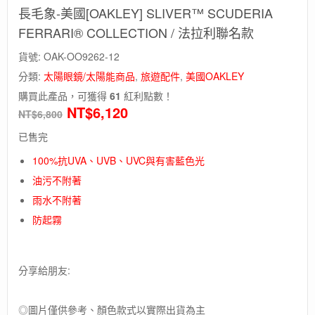
長毛象-美國[OAKLEY] SLIVER™ SCUDERIA
FERRARI® COLLECTION / 法拉利聯名款
貨號:
OAK-OO9262-12
分類:
太陽眼鏡/太陽能商品
,
旅遊配件
,
美國OAKLEY
購買此產品，可獲得
61
紅利點數！
NT$
6,120
NT$
6,800
已售完
100%抗UVA、
UVB、
UVC與有害藍色光
油污不附著
雨水不附著
防起霧
分享給朋友:
◎圖片僅供參考、顏色款式以實際出貨為主