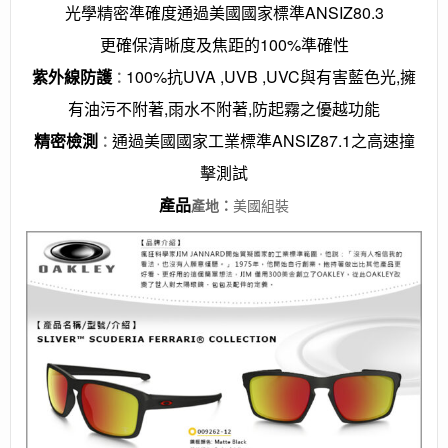
光學精密準確度通過美國國家標準ANSIZ80.3
更確保清晰度及焦距的100%準確性
紫外線防護
100%抗UVA ,UVB ,UVC與有害藍色光,擁
：
有油污不附著,雨水不附著,防起霧之優越功能
精密檢測
通過美國國家工業標準ANSIZ87.1之高速撞
：
擊測試
產品
產地
：
美國組裝