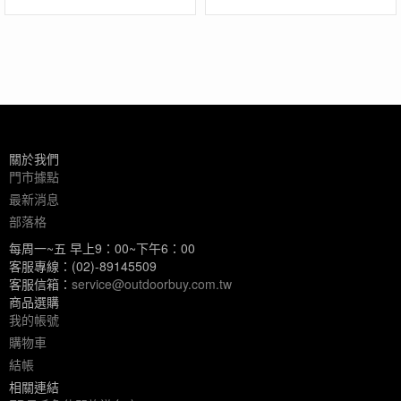
關於我們
門市據點
最新消息
部落格
每周一~五 早上9：00~下午6：00
客服專線：(02)-89145509
客服信箱：
service@outdoorbuy.com.tw
商品選購
我的帳號
購物車
結帳
相關連結