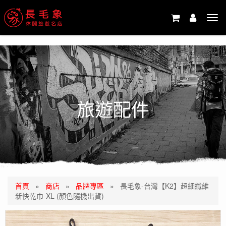
-->
Tog
navi
旅遊配件
首頁
»
商店
»
品牌專區
»
長毛象-台灣【K2】超細纖維
新快乾巾-XL (顏色隨機出貨)