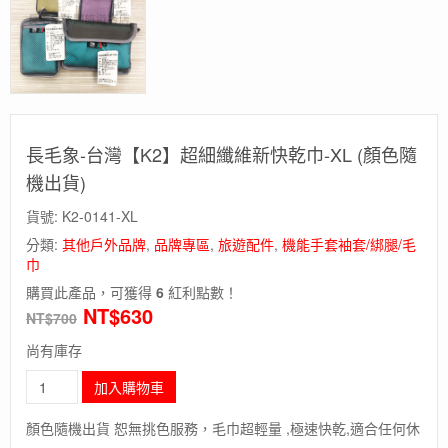
長毛象-台灣【K2】超細纖維新快乾巾-XL (顏色隨
機出貨)
貨號:
K2-0141-XL
分類:
其他戶外品牌
,
品牌專區
,
旅遊配件
,
機能手套袖套/綁腿/毛
巾
購買此產品，可獲得
6
紅利點數！
NT$
630
NT$
700
尚有庫存
長
加入購物車
毛
象-
顏色隨機出貨 恕無挑色服務，毛巾超輕量 ,極速快乾,適合任何休
台