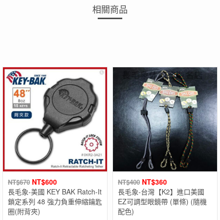
相關商品
NT$
600
NT$
360
NT$
670
NT$
400
長毛象-美國 KEY BAK Ratch-It
長毛象-台灣【K2】進口美國
鎖定系列 48 強力負重伸縮鑰匙
EZ可調型眼鏡帶 (單條) (隨機
圈(附背夾)
配色)