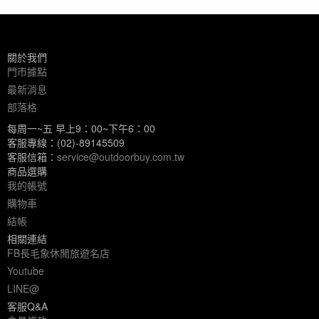
關於我們
門市據點
最新消息
部落格
每周一~五 早上9：00~下午6：00
客服專線：(02)-89145509
客服信箱：
service@outdoorbuy.com.tw
商品選購
我的帳號
購物車
結帳
相關連結
FB長毛象休閒旅遊名店
Youtube
LINE@
客服Q&A