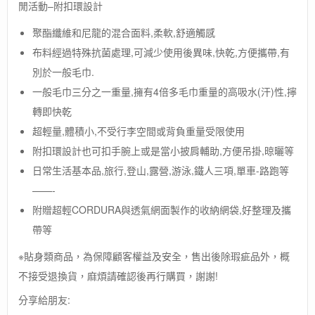
閒活動–附扣環設計
灣
【K2】
聚酯纖維和尼龍的混合面料,柔軟,舒適觸感
超
細
布料經過特殊抗菌處理,可減少使用後異味,快乾,方便攜帶,有
纖
別於一般毛巾.
維
一般毛巾三分之一重量,擁有4倍多毛巾重量的高吸水(汗)性,擰
新
快
轉即快乾
乾
超輕量,體積小,不受行李空間或背負重量受限使用
巾-
XL
附扣環設計也可扣手腕上或是當小披肩輔助,方便吊掛,晾曬等
(顏
日常生活基本品,旅行,登山,露營,游泳,鐵人三項,單車-路跑等
色
——-
隨
機
附贈超輕CORDURA與透氣網面製作的收納網袋,好整理及攜
出
帶等
貨)
數
※貼身類商品，為保障顧客權益及安全，售出後除瑕疵品外，概
量
不接受退換貨，麻煩請確認後再行購買，謝謝!
分享給朋友: