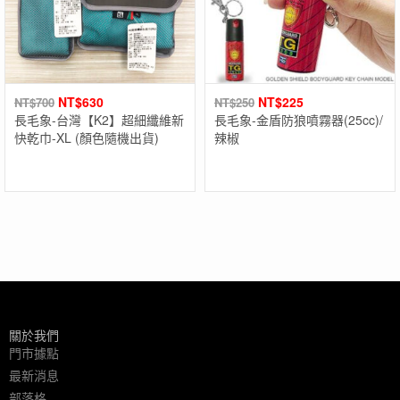
NT$
630
NT$
225
NT$
700
NT$
250
長毛象-台灣【K2】超細纖維新
長毛象-金盾防狼噴霧器(25cc)/
快乾巾-XL (顏色隨機出貨)
辣椒
關於我們
門市據點
最新消息
部落格