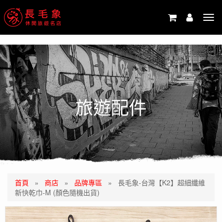
-->
Tog
navi
旅遊配件
首頁
»
商店
»
品牌專區
»
長毛象-台灣【K2】超細纖維
新快乾巾-M (顏色隨機出貨)