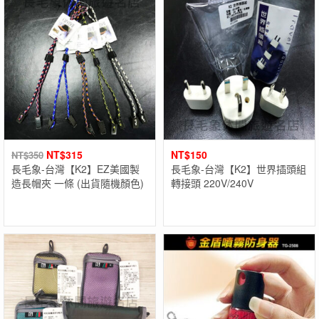
NT$
315
NT$
150
NT$
350
長毛象-台灣【K2】EZ美國製
長毛象-台灣【K2】世界插頭組
造長帽夾 一條 (出貨隨機顏色)
轉接頭 220V/240V