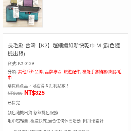
長毛象-台灣【K2】超細纖維新快乾巾-M (顏色隨
機出貨)
貨號:
K2-0139
分類:
其他戶外品牌
,
品牌專區
,
旅遊配件
,
機能手套袖套/綁腿/毛
巾
購買此產品，可獲得
3
紅利點數！
NT$
325
NT$
360
已售完
顏色隨機出貨 恕無挑色服務
毛巾超輕量 ,極速快乾,適合任何休閒活動–附扣環設計