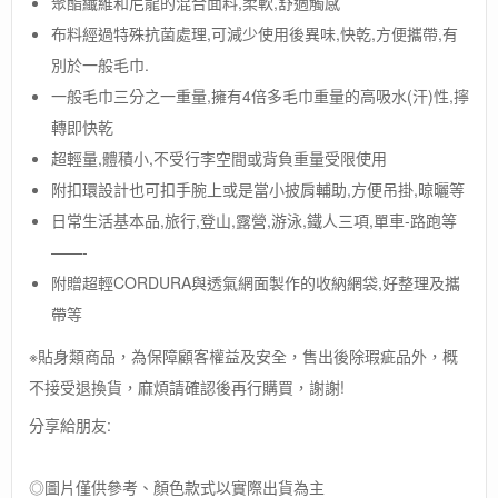
聚酯纖維和尼龍的混合面料,柔軟,舒適觸感
布料經過特殊抗菌處理,可減少使用後異味,快乾,方便攜帶,有
別於一般毛巾.
一般毛巾三分之一重量,擁有4倍多毛巾重量的高吸水(汗)性,擰
轉即快乾
超輕量,體積小,不受行李空間或背負重量受限使用
附扣環設計也可扣手腕上或是當小披肩輔助,方便吊掛,晾曬等
日常生活基本品,旅行,登山,露營,游泳,鐵人三項,單車-路跑等
——-
附贈超輕CORDURA與透氣網面製作的收納網袋,好整理及攜
帶等
※貼身類商品，為保障顧客權益及安全，售出後除瑕疵品外，概
不接受退換貨，麻煩請確認後再行購買，謝謝!
分享給朋友:
◎圖片僅供參考、顏色款式以實際出貨為主