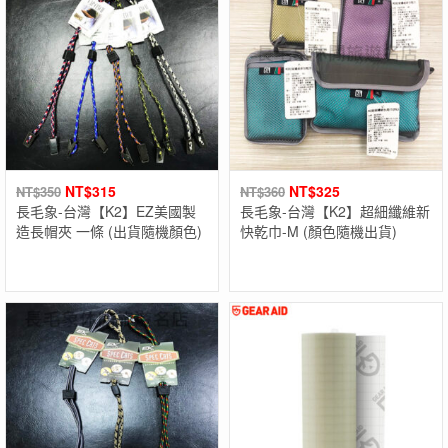
NT$
315
NT$
325
NT$
350
NT$
360
長毛象-台灣【K2】EZ美國製
長毛象-台灣【K2】超細纖維新
造長帽夾 一條 (出貨隨機顏色)
快乾巾-M (顏色隨機出貨)