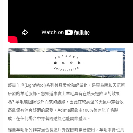
輕量羊毛(LightWool)系列兼具柔軟和輕量化，是專為暖和天氣所
研發的羊毛服飾。您知道事實上羊毛具有在熱天裡降溫的效果
嗎? 羊毛能阻隔從外而來的熱能，因此在較高溫的天氣中穿著依
然能保有涼爽舒適的感受。Aclima服飾由100%美麗諾羊毛製
成，在任何場合中穿著既透氣也能調節體溫。
輕量羊毛系列非常適合長途戶外探險時穿著使用，羊毛本身也具