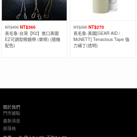
NT$
360
NT$
270
NT$
400
NT$
300
長毛象-台灣【K2】進口美國
長毛象-美國[GEAR AID /
EZ可調型眼鏡帶 (單條) (隨機
McNETT] Tenacious Tape 強
配色)
力補丁(透明)
關於我們
門市據點
最新消息
部落格