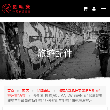
-->
Tog
navi
旅遊配件
首頁
»
商店
»
品牌專區
»
挪威ACLIMA美麗諾羊毛衣/
排汗衣/內衣
»
長毛象-挪威[ACLIMA] LW BEANIE / 歐洲製美
麗諾羊毛輕量運動毛帽 / 戶外登山羊毛帽 / 快乾吸濕排汗