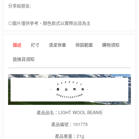
諾
分享給朋友:
羊
毛
輕
◎圖片僅供參考、顏色款式以實際出貨為主
量
運
動
描述
尺寸
清潔保養
保固範圍
購物須知
毛
帽
/
退換貨須知
戶
外
登
山
羊
毛
帽
/
產品品名：LIGHT WOOL BEANIE
快
乾
產品編號：101775
吸
濕
產品重量：21g