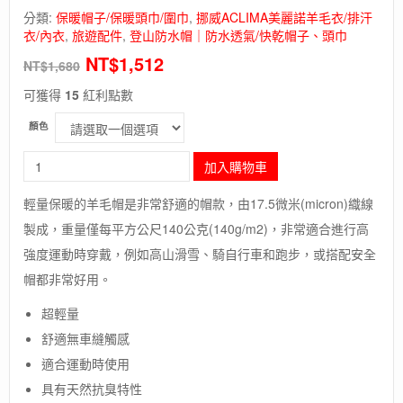
分類:
保暖帽子/保暖頭巾/圍巾
,
挪威ACLIMA美麗諾羊毛衣/排汗
衣/內衣
,
旅遊配件
,
登山防水帽｜防水透氣/快乾帽子、頭巾
NT$
1,512
NT$
1,680
可獲得
15
紅利點數
顏色
長
加入購物車
毛
象-
輕量保暖的羊毛帽是非常舒適的帽款，由17.5微米(micron)織線
挪
製成，重量僅每平方公尺140公克(140g/m2)，非常適合進行高
威
[ACLIMA]
強度運動時穿戴，例如高山滑雪、騎自行車和跑步，或搭配安全
LW
帽都非常好用。
BEANIE
/
超輕量
歐
舒適無車縫觸感
洲
製
適合運動時使用
美
具有天然抗臭特性
麗