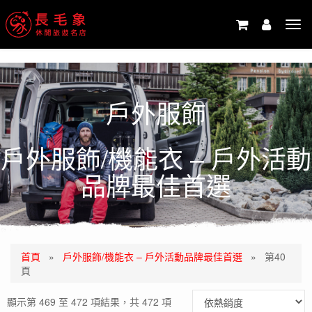
-->
Tog
navi
戶外服飾
戶外服飾/機能衣 – 戶外活動
品牌最佳首選
首頁
»
戶外服飾/機能衣 – 戶外活動品牌最佳首選
»
第40
頁
顯示第 469 至 472 項結果，共 472 項