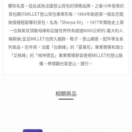
響知名度，從此成為法國登山背包的領導品牌，之後10年發表的
背包顯示MILLET登山背包專業形象，1964年創造第一個全尼龍
無接縫輕韌專利背包，名為「Sherpa 50」。1977年贊助史上第
一位無氧攻頂聖母峰和征服世界所有超過8000公呎的-義大利人
梅斯納;並且MILLET也跨入服飾、鞋子、登山繩索、配件等全系
列商品。近年來，法國「白朗峰」的「夏慕尼」專業嚮導和瑞士
「艾格峰」的「格林德瓦」專業嚮導群皆使用MILLET的登山裝
備，帶領觀光客登山、健行。
相關商品