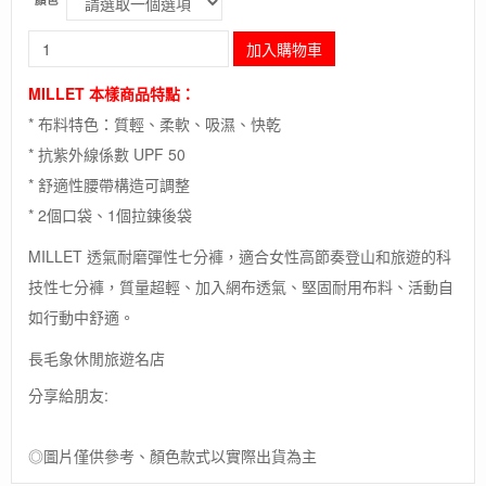
長
加入購物車
毛
象-
MILLET 本樣商品特點：
法
* 布料特色：質輕、柔軟、吸濕、快乾
國
【MILLET】
* 抗紫外線係數 UPF 50
LD
* 舒適性腰帶構造可調整
MOUNT
CLEVELAND
* 2個口袋、1個拉鍊後袋
LONG
MILLET 透氣耐磨彈性七分褲，適合女性高節奏登山和旅遊的科
SHORT/
快
技性七分褲，質量超輕、加入網布透氣、堅固耐用布料、活動自
乾
如行動中舒適。
彈
性
長毛象休閒旅遊名店
登
山
分享給朋友:
五
分
褲/
◎圖片僅供參考、顏色款式以實際出貨為主
戶