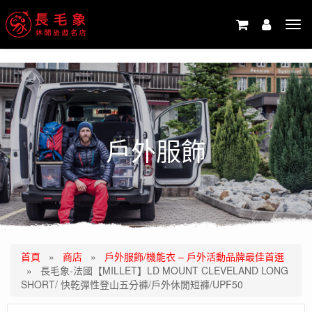
-->
Tog
navi
戶外服飾
首頁
»
商店
»
戶外服飾/機能衣 – 戶外活動品牌最佳首選
»
長毛象-法國【MILLET】LD MOUNT CLEVELAND LONG
SHORT/ 快乾彈性登山五分褲/戶外休閒短褲/UPF50