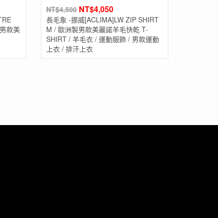
NT$
4,050
NT$
4,500
TRE
長毛象 -挪威[ACLIMA]LW ZIP SHIRT
洲製男款美
M / 歐洲製男款美麗諾羊毛快乾 T-
SHIRT / 羊毛衣 / 運動服飾 / 男款運動
上衣 / 排汗上衣