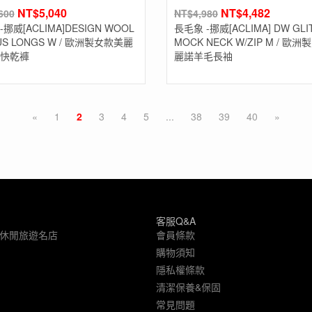
NT$
5,040
NT$
4,482
600
NT$
4,980
挪威[ACLIMA]DESIGN WOOL
長毛象 -挪威[ACLIMA] DW GLI
US LONGS W / 歐洲製女款美麗
MOCK NECK W/ZIP M / 歐
快乾褲
麗諾羊毛長袖
«
1
2
3
4
5
...
38
39
40
»
客服Q&A
象休閒旅遊名店
會員條款
購物須知
隱私權條款
清潔保養&保固
常見問題