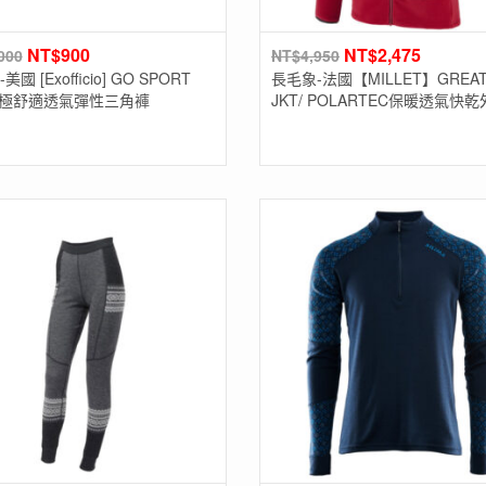
NT$
900
NT$
2,475
000
NT$
4,950
國 [Exofficio] GO SPORT
長毛象-法國【MILLET】GREAT
H極舒適透氣彈性三角褲
JKT/ POLARTEC保暖透氣快