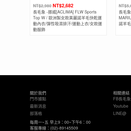
NT$
2,682
NT$
2,980
NT$
5,
長毛象 -挪威[ACLIMA] FLW Sports
長毛象-
Top W / 歐洲製女款美麗諾羊毛快乾運
MARI
動內衣/彈性吸濕排汗/運動上衣/女款運
諾羊毛
動服飾
關於我們
相關連結
門市據點
FB長毛
最新消息
Youtube
部落格
LINE@
每周一~五 早上9：00~下午6：00
客服專線：(02)-89145509