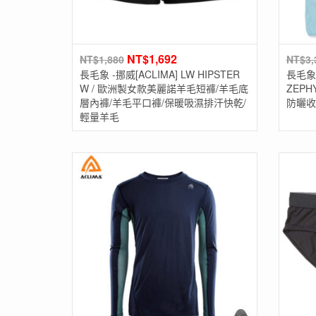
NT$
1,692
NT$
1,880
NT$
3,
長毛象 -挪威[ACLIMA] LW HIPSTER
長毛象 -
W / 歐洲製女款美麗諾羊毛短褲/羊毛底
ZEPH
層內褲/羊毛平口褲/保暖吸濕排汗快乾/
防曬收
輕量羊毛