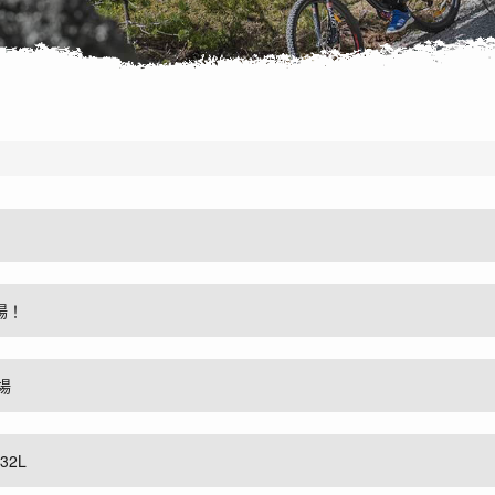
場！
場
32L