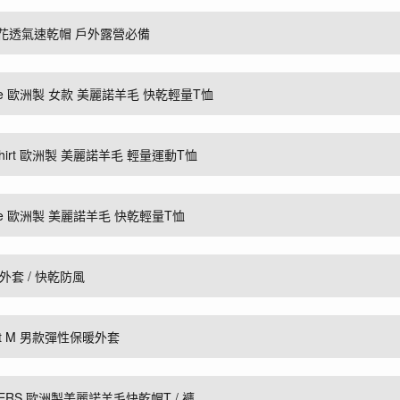
K 印花透氣速乾帽 戶外露營必備
ic Tee 歐洲製 女款 美麗諾羊毛 快乾輕量T恤
 T-Shirt 歐洲製 美麗諾羊毛 輕量運動T恤
ic Tee 歐洲製 美麗諾羊毛 快乾輕量T恤
水外套 / 快乾防風
cket M 男款彈性保暖外套
OGGERS 歐洲製美麗諾羊毛快乾帽T / 褲