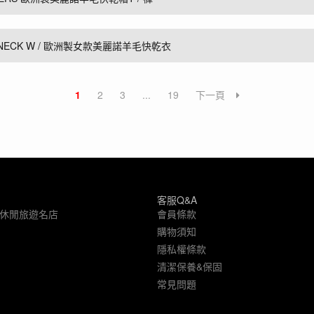
W NECK W / 歐洲製女款美麗諾羊毛快乾衣
1
2
3
...
19
下一頁
客服Q&A
象休閒旅遊名店
會員條款
購物須知
隱私權條款
清潔保養&保固
常見問題