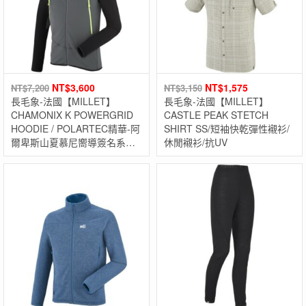
NT$
3,600
NT$
1,575
NT$
7,200
NT$
3,150
長毛象-法國【MILLET】
長毛象-法國【MILLET】
CHAMONIX K POWERGRID
CASTLE PEAK STETCH
HOODIE / POLARTEC精華-阿
SHIRT SS/短袖快乾彈性襯衫/
爾卑斯山夏慕尼嚮導簽名系
休閒襯衫/抗UV
列!!! 保暖透氣快乾外套