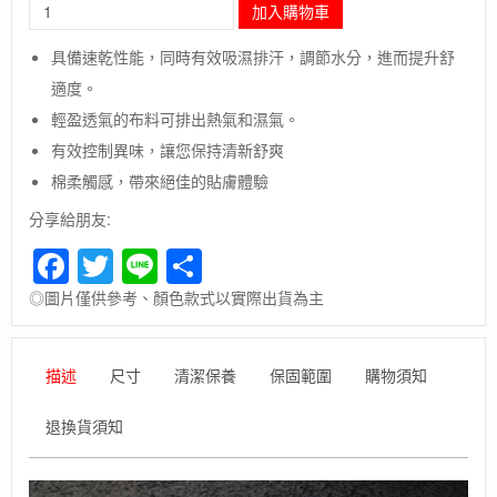
長
加入購物車
毛
象-
具備速乾性能，同時有效吸濕排汗，調節水分，進而提升舒
日
適度。
本
【Montbell】
輕盈透氣的布料可排出熱氣和濕氣。
Wickron
有效控制異味，讓您保持清新舒爽
T
Women's
棉柔觸感，帶來絕佳的貼膚體驗
Natural
分享給朋友:
Logo
女
Facebook
Twitter
Line
Share
款
短
◎圖片僅供參考、顏色款式以實際出貨為主
袖
排
汗
描述
尺寸
清潔保養
保固範圍
購物須知
衣/
高
透
退換貨須知
氣
排
汗/