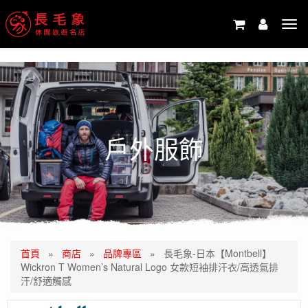
-->
Tog
navi
戶外服飾
首頁
»
商店
»
品牌專區
»
長毛象-日本【Montbell】
Wickron T Women’s Natural Logo 女款短袖排汗衣/高透氣排
汗/舒適觸感