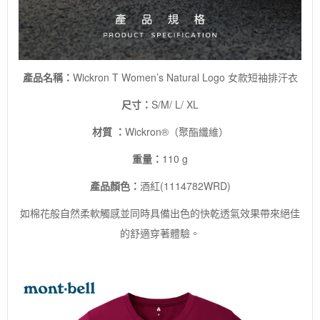
舒
適
觸
感
數
產品名稱：
Wickron T Women’s Natural Logo 女款短袖排汗衣
量
尺寸：
S/M/ L/ XL
材質 ：
Wickron®（聚酯纖維）
重量：
110 g
產品顏色：
酒紅(1114782WRD)
如棉花般自然柔軟觸感並同時具備出色的快乾透氣效果帶來絕佳
的舒適穿著體驗。