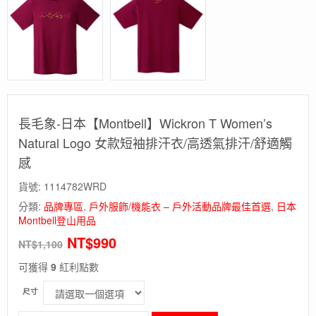
長毛象-日本【Montbell】Wickron T Women’s
Natural Logo 女款短袖排汗衣/高透氣排汗/舒適觸
感
貨號:
1114782WRD
分類:
品牌專區
,
戶外服飾/機能衣 – 戶外活動品牌最佳首選
,
日本
Montbell登山用品
NT$
990
NT$
1,100
可獲得
9
紅利點數
尺寸