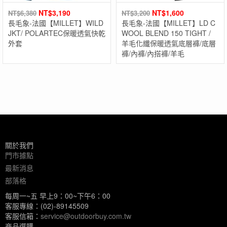
NT$
3,190
NT$
1,600
NT$
6,380
NT$
3,200
長毛象-法國【MILLET】WILD
長毛象-法國【MILLET】LD C
JKT/ POLARTEC保暖透氣快乾
WOOL BLEND 150 TIGHT /
外套
羊毛化纖保暖透氣底層褲/底層
褲/內褲/內搭褲/羊毛
關於我們
門市據點
最新消息
部落格
每周一~五 早上9：00~下午6：00
客服專線：(02)-89145509
客服信箱：
service@outdoorbuy.com.tw
商品選購