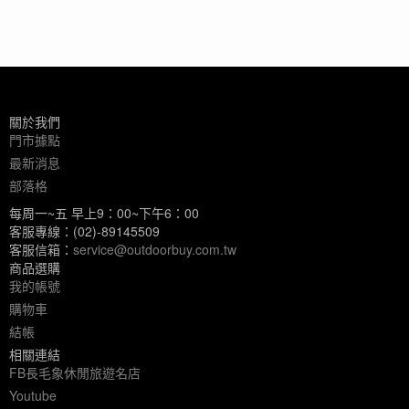
關於我們
門市據點
最新消息
部落格
每周一~五 早上9：00~下午6：00
客服專線：(02)-89145509
客服信箱：
service@outdoorbuy.com.tw
商品選購
我的帳號
購物車
結帳
相關連結
FB長毛象休閒旅遊名店
Youtube