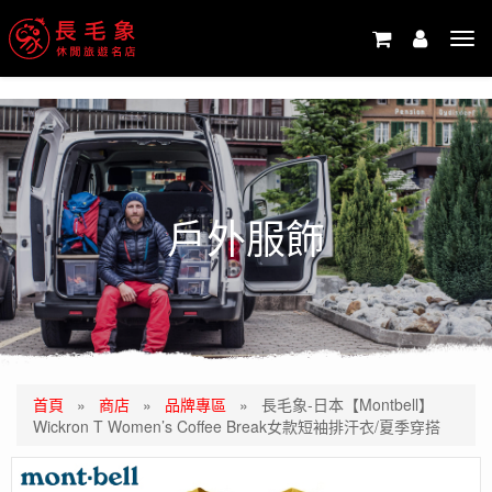
-->
Tog
navi
戶外服飾
首頁
»
商店
»
品牌專區
»
長毛象-日本【Montbell】
Wickron T Women’s Coffee Break女款短袖排汗衣/夏季穿搭