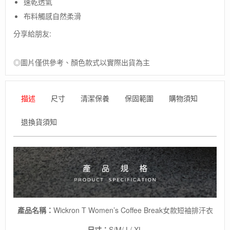
速乾透氣
日
布料觸感自然柔滑
本
【Montbell】
分享給朋友:
Wickron
T
Women's
◎圖片僅供參考、顏色款式以實際出貨為主
Coffee
Break
女
描述
尺寸
清潔保養
保固範圍
購物須知
款
短
袖
退換貨須知
排
汗
衣/
夏
季
穿
搭
數
產品名稱：
Wickron T Women’s Coffee Break女款短袖排汗衣
量
尺寸：
S/M/ L/ XL