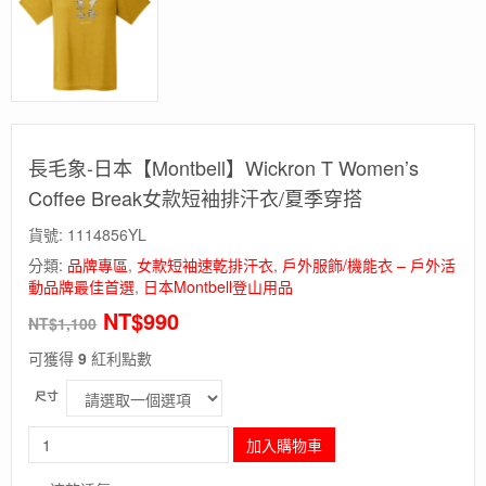
長毛象-日本【Montbell】Wickron T Women’s
Coffee Break女款短袖排汗衣/夏季穿搭
貨號:
1114856YL
分類:
品牌專區
,
女款短袖速乾排汗衣
,
戶外服飾/機能衣 – 戶外活
動品牌最佳首選
,
日本Montbell登山用品
NT$
990
NT$
1,100
可獲得
9
紅利點數
尺寸
長
加入購物車
毛
象-