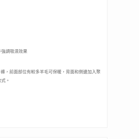
件強調吸濕效果
緊身褲，前面部位有較多羊毛可保暖，背面和側邊加入聚
款式。