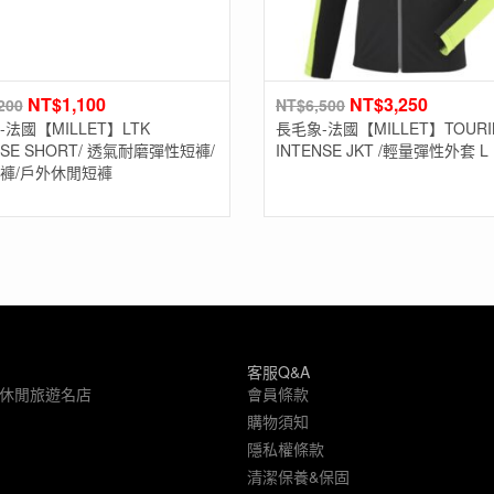
NT$
1,100
NT$
3,250
200
NT$
6,500
法國【MILLET】LTK
長毛象-法國【MILLET】TOURI
NSE SHORT/ 透氣耐磨彈性短褲/
INTENSE JKT /輕量彈性外套 L
褲/戶外休閒短褲
客服Q&A
象休閒旅遊名店
會員條款
購物須知
隱私權條款
清潔保養&保固