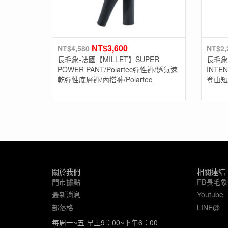
NT$
3,600
NT$
4,580
NT$
2,
長毛象-法國【MILLET】SUPER
長毛象-
POWER PANT/Polartec彈性褲/透氣速
INTE
乾彈性底層褲/內搭褲/Polartec
登山短
關於我們
相關連結
門市據點
FB長毛
最新消息
Youtube
部落格
LINE@
每周一~五 早上9：00~下午6：00