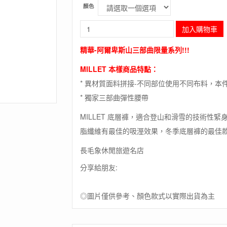
顏色
長
加入購物車
毛
象-
精華-阿爾卑斯山三部曲限量系列!!!
法
國
MILLET 本樣商品特點：
【MILLET】
* 異材質面料拼接-不同部位使用不同布料，本
TRILOGY
DUAL
* 獨家三部曲彈性腰帶
WOOL
TIGHT/
MILLET 底層褲，適合登山和滑雪的技術性
保
脂纖維有最佳的吸溼效果，冬季底層褲的最佳
暖
羊
長毛象休閒旅遊名店
毛
底
分享給朋友:
層
褲/
◎圖片僅供參考、顏色款式以實際出貨為主
底
層
褲/