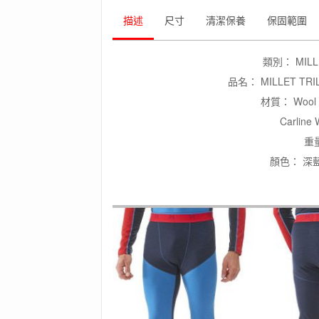
內
褲/
描述
尺寸
清潔保養
保固範圍
內
搭
褲/
類別： MIL
美
品名： MILLET TRI
麗
諾
材質： Wool B
羊
Carline 
毛
重量
數
量
顏色： 深藍(