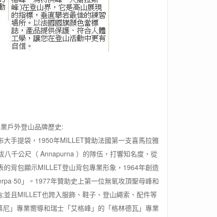
國專業戶外登山品牌歷史:
帆布大手提袋，1950年MILLET贊助法國第一支喜馬拉雅
千公尺（ Annapurna ）的隊伍，打響知名度，從
的背包顯示MILLET登山背包專業形象，1964年創造
pa 50」。1977年贊助史上第一位無氧攻頂聖母峰和
納;並且MILLET也跨入服飾、鞋子、登山繩索、配件等
慕尼」專業嚮導和瑞士「艾格峰」的「格林德瓦」專業