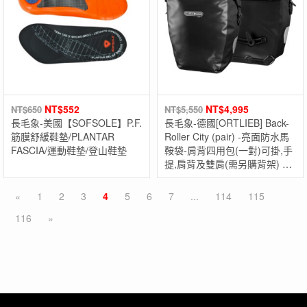
NT$
552
NT$
4,995
NT$
650
NT$
5,550
長毛象-美國【SOFSOLE】P.F.
長毛象-德國[ORTLIEB] Back-
筋膜舒緩鞋墊/PLANTAR
Roller City (pair) -亮面防水馬
FASCIA/運動鞋墊/登山鞋墊
鞍袋-肩背四用包(一對)可掛,手
提,肩背及雙肩(需另購背架) 德
國製
«
1
2
3
4
5
6
7
...
114
115
116
»