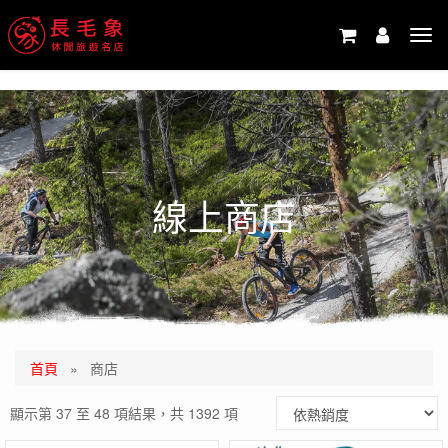
-->
Tog
navi
線上商店
首頁
»
商店
顯示第 37 至 48 項結果，共 1392 項