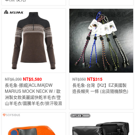
NT$
5,580
NT$
315
NT$
6,200
NT$
350
長毛象-挪威[ACLIMA]DW
長毛象-台灣【K2】EZ美國製
MARIUS MOCK NECK W / 歐
造長帽夾 一條 (出貨隨機顏色)
洲製女款美麗諾快乾羊毛衣/登
山羊毛衣/圖騰羊毛衣/排汗吸濕