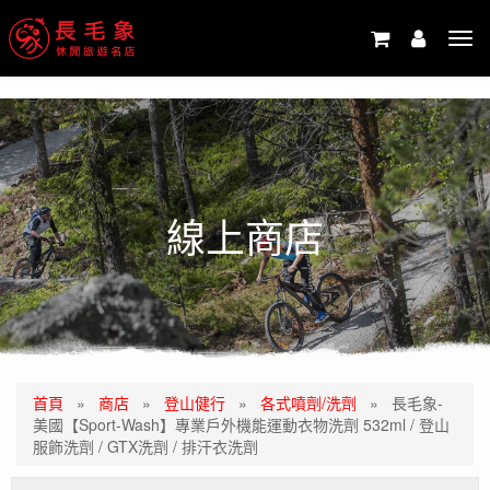
-->
Tog
navi
線上商店
首頁
»
商店
»
登山健行
»
各式噴劑/洗劑
»
長毛象-
美國【Sport-Wash】專業戶外機能運動衣物洗劑 532ml / 登山
服飾洗劑 / GTX洗劑 / 排汗衣洗劑