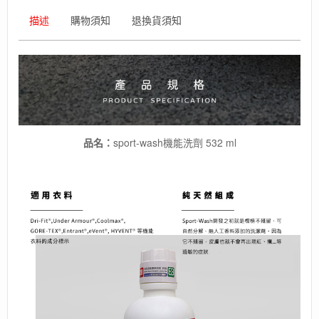
洗
描述
購物須知
退換貨須知
劑
/
GTX
洗
劑
/
排
汗
衣
品名：
sport-wash機能洗劑 532 ml
洗
劑
數
量