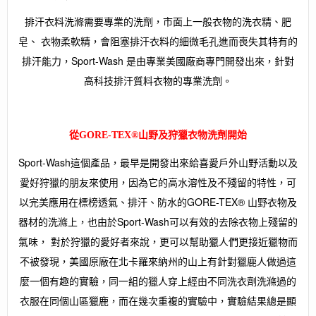
排汗衣料洗滌需要專業的洗劑，市面上一般衣物的洗衣精、肥
皂、 衣物柔軟精，會阻塞排汗衣料的細微毛孔進而喪失其特有的
排汗能力，Sport-Wash 是由專業美國廠商專門開發出來，針對
高科技排汗質料衣物的專業洗劑。
從GORE-TEX®山野及狩獵衣物洗劑開始
Sport-Wash這個產品，最早是開發出來給喜愛戶外山野活動以及
愛好狩獵的朋友來使用，因為它的高水溶性及不殘留的特性，可
以完美應用在標榜透氣、排汗、防水的GORE-TEX® 山野衣物及
器材的洗滌上，也由於Sport-Wash可以有效的去除衣物上殘留的
氣味， 對於狩獵的愛好者來說，更可以幫助獵人們更接近獵物而
不被發現，美國原廠在北卡羅來納州的山上有針對獵鹿人做過這
麼一個有趣的實驗，同一組的獵人穿上經由不同洗衣劑洗滌過的
衣服在同個山區獵鹿，而在幾次重複的實驗中，實驗結果總是顯