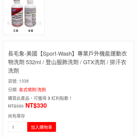
長毛象-美國【Sport-Wash】專業戶外機能運動衣
物洗劑 532ml / 登山服飾洗劑 / GTX洗劑 / 排汗衣
洗劑
貨號:
1338
分類:
各式噴劑/洗劑
購買此產品，可獲得
3
紅利點數！
NT$
330
NT$
350
尚有庫存
長
加入購物車
毛
象-