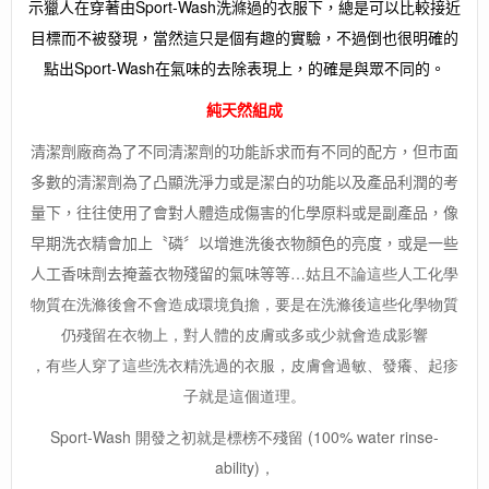
示獵人在穿著由Sport-Wash洗滌過的衣服下，總是可以比較接近
目標而不被發現，當然這只是個有趣的實驗，不過倒也很明確的
點出Sport-Wash在氣味的去除表現上，的確是與眾不同的。
純天然組成
清潔劑廠商為了不同清潔劑的功能訴求而有不同的配方，但市面
多數的清潔劑為了凸顯洗淨力或是潔白的功能以及產品利潤的考
量下，往往使用了會對人體造成傷害的化學原料或是副產品，像
早期洗衣精會加上〝磷〞以增進洗後衣物顏色的亮度，或是一些
人工香味劑去掩蓋衣物殘留的氣味等等
…姑且不論這些人工化學
物質在洗滌後會不會造成環境負擔，要是在洗滌後這些化學物質
仍殘留在衣物上，對人體的皮膚或多或少就會造成影響
，有些人穿了這些洗衣精洗過的衣服，皮膚會過敏、發癢、起疹
子就是這個道理。
Sport-Wash 開發之初就是標榜不殘留 (100% water rinse-
ability)，