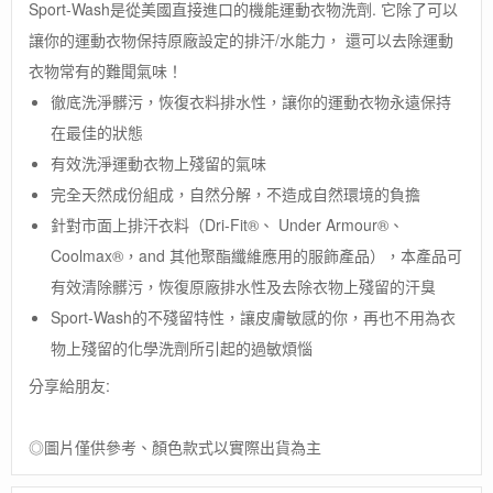
Sport-Wash是從美國直接進口的機能運動衣物洗劑. 它除了可以
美
讓你的運動衣物保持原廠設定的排汗/水能力， 還可以去除運動
國
【Sport-
衣物常有的難聞氣味！
Wash】
徹底洗淨髒污，恢復衣料排水性，讓你的運動衣物永遠保持
專
業
在最佳的狀態
戶
有效洗淨運動衣物上殘留的氣味
外
完全天然成份組成，自然分解，不造成自然環境的負擔
機
能
針對市面上排汗衣料（Dri-Fit®、 Under Armour®、
運
Coolmax®，and 其他聚酯纖維應用的服飾產品），本產品可
動
衣
有效清除髒污，恢復原廠排水性及去除衣物上殘留的汗臭
物
Sport-Wash的不殘留特性，讓皮膚敏感的你，再也不用為衣
洗
物上殘留的化學洗劑所引起的過敏煩惱
劑
532ml
分享給朋友:
/
登
山
◎圖片僅供參考、顏色款式以實際出貨為主
服
飾