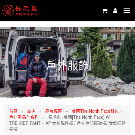
-->
Tog
navi
戶外服飾
首頁
»
商店
»
品牌專區
»
美國The North Face背包、
戶外用品全系列
»
長毛象 -美國[The North Face] W
TREKKER PANT – AP 女款彈性褲 / 戶外休閒運動褲/ 女款運動
長褲