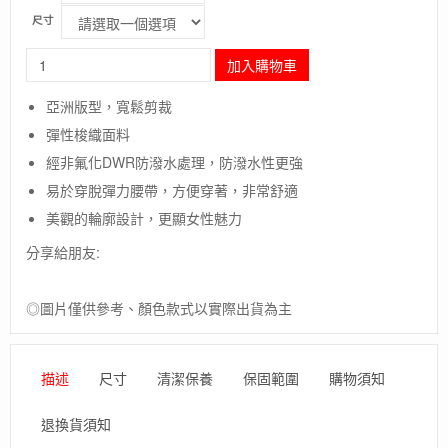
尺寸
長
加入購物車
毛
象
亞洲版型，寬鬆剪裁
-
彈性梭織面料
美
國
經非氟化DWR防潑水處理，防潑水性更強
[The
易於穿脫彈力腰帶，方便穿著，非常舒適
North
Face]
美觀的輪廓設計，更顯女性魅力
W
分享給朋友:
TREKKER
PANT
-
◎圖片僅供參考、顏色款式以實際出貨為主
AP
女
款
彈
描述
尺寸
清潔保養
保固範圍
購物須知
性
褲
退換貨須知
/