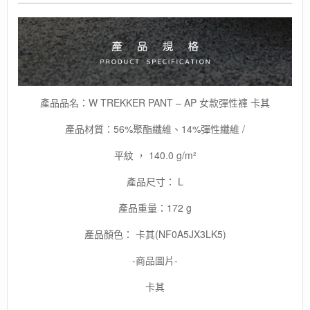
戶
外
休
閒
運
動
褲/
產品品名：W TREKKER PANT – AP 女款彈性褲 卡其
女
款
產品材質：56%聚酯纖維、14%彈性纖維 /
運
動
平紋 ， 140.0 g/m²
長
褲
產品尺寸： L
數
量
產品重量：172 g
產品顏色： 卡其(NF0A5JX3LK5)
-商品圖片-
卡其