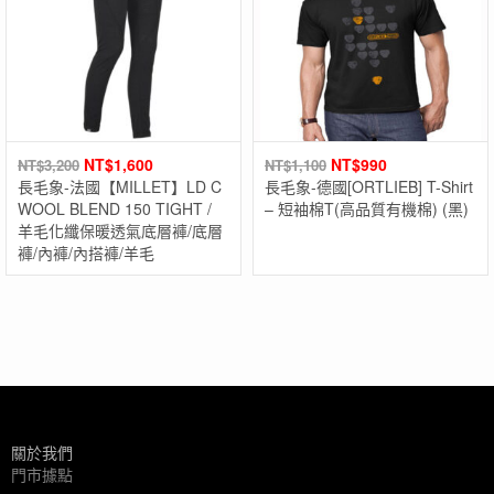
NT$
1,600
NT$
990
NT$
3,200
NT$
1,100
長毛象-法國【MILLET】LD C
長毛象-德國[ORTLIEB] T-Shirt
WOOL BLEND 150 TIGHT /
– 短袖棉T(高品質有機棉) (黑)
羊毛化纖保暖透氣底層褲/底層
褲/內褲/內搭褲/羊毛
關於我們
門市據點