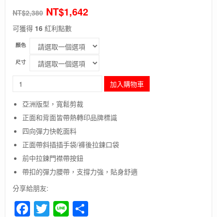
NT$
1,642
NT$
2,380
可獲得
16
紅利點數
顏色
尺寸
長
加入購物車
毛
象
亞洲版型，寬鬆剪裁
-
正面和背面皆帶熱轉印品牌標識
美
國
四向彈力快乾面料
[The
正面帶斜插插手袋/褲後拉鍊口袋
North
Face]M
前中拉鍊門襟帶按鈕
TREKKER
帶扣的彈力腰帶，支撐力強，貼身舒適
SHORT
/
分享給朋友:
男
Facebook
Twitter
Line
Share
款
FLASHDRY