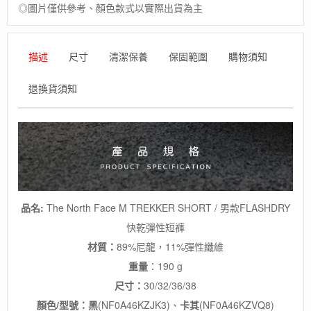
◎圖片僅供參考、顏色款式以實際出貨為主
快
乾
彈
性
描述
尺寸
清潔保養
保固範圍
購物須知
短
褲
退換貨須知
數
量
品名:
The North Face M TREKKER SHORT / 男款FLASHDRY
快乾彈性短褲
材質：
89%尼龍，11%彈性纖維
重量
：190 g
尺寸：
30/32/36/38
顏色/型號：黑
(NF0A46KZJK3)、
卡其
(NF0A46KZVQ8)