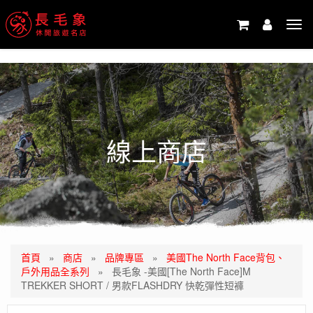
-->
Tog
navi
線上商店
首頁
»
商店
»
品牌專區
»
美國The North Face背包、
戶外用品全系列
»
長毛象 -美國[The North Face]M
TREKKER SHORT / 男款FLASHDRY 快乾彈性短褲