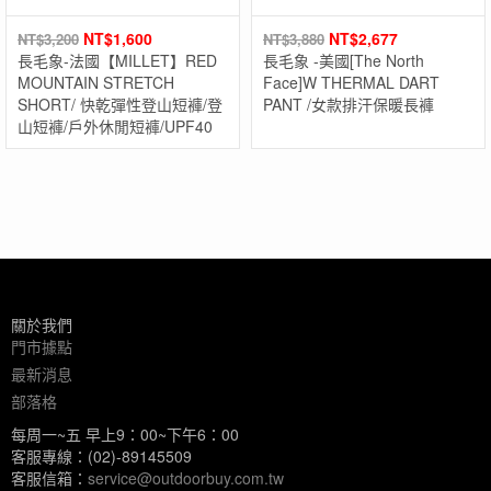
NT$
1,600
NT$
2,677
NT$
3,200
NT$
3,880
長毛象-法國【MILLET】RED
長毛象 -美國[The North
MOUNTAIN STRETCH
Face]W THERMAL DART
SHORT/ 快乾彈性登山短褲/登
PANT /女款排汗保暖長褲
山短褲/戶外休閒短褲/UPF40
關於我們
門市據點
最新消息
部落格
每周一~五 早上9：00~下午6：00
客服專線：(02)-89145509
客服信箱：
service@outdoorbuy.com.tw