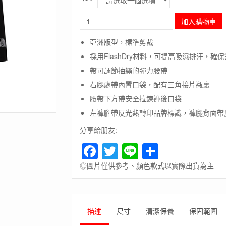
長
加入購物車
毛
象-
亞洲版型，標準剪裁
美
採用FlashDry材料，可提高吸濕排汗，確
國
[The
帶可調節抽繩的彈力腰帶
North
右腿處帶內置口袋，配有三角接片襯裏
Face]M
SUNRISER
腰帶下方帶安全拉鍊褲後口袋
2
左褲腳帶反光熱轉印品牌標識，褲腿背面帶
IN
1
分享給朋友:
SHORT-
Facebook
Twitter
Line
Share
AP/
男
◎圖片僅供參考、顏色款式以實際出貨為主
款
排
汗
快
乾
描述
尺寸
清潔保養
保固範圍
跑