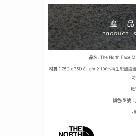
褲
(黑)
/
運
動
短
褲
/
快
乾
品名:
The North Face M
短
褲
材質：
75D x 75D 81 g/m2 100%再生
/
防
男
款
尺
春
夏
顏色/型號：
短
褲
-
數
量