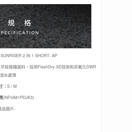
 SUNRISER 2 IN 1 SHORT- AP
聚酯纖維平紋梭織面料，採用FlashDry-XD技術和非氟化DWR
潑水處理
寸：
S / M
黑
(NF0A81PDJK3)
產品圖片-