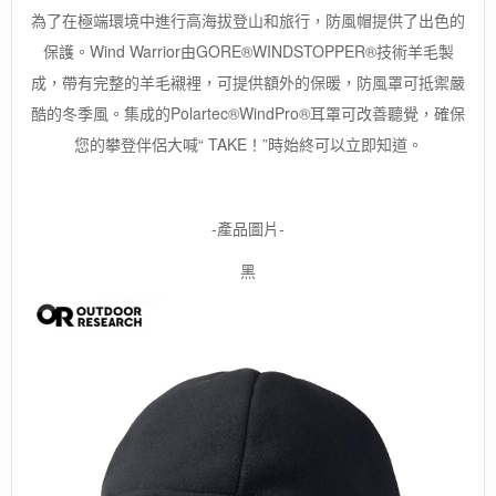
為了在極端環境中進行高海拔登山和旅行，防風帽提供了出色的
保護。Wind Warrior由GORE®WINDSTOPPER®技術羊毛製
成，帶有完整的羊毛襯裡，可提供額外的保暖，防風罩可抵禦嚴
酷的冬季風。集成的Polartec®WindPro®耳罩可改善聽覺，確保
您的攀登伴侶大喊“ TAKE！”時始終可以立即知道。
-產品圖片-
黑