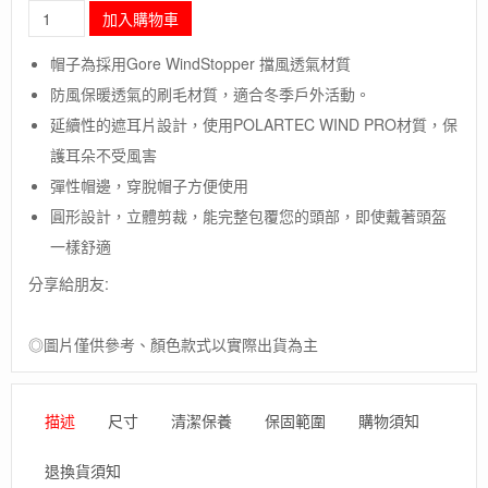
長
加入購物車
毛
象-
帽子為採用Gore WindStopper 擋風透氣材質
美
防風保暖透氣的刷毛材質，適合冬季戶外活動。
國
【Outdoor
延續性的遮耳片設計，使用POLARTEC WIND PRO材質，保
Research】
護耳朵不受風害
Windwarrior
Hat
彈性帽邊，穿脫帽子方便使用
/
圓形設計，立體剪裁，能完整包覆您的頭部，即使戴著頭盔
WIND
一樣舒適
PRO
防
分享給朋友:
風
保
暖
◎圖片僅供參考、顏色款式以實際出貨為主
護
耳
帽
描述
尺寸
清潔保養
保固範圍
購物須知
數
量
退換貨須知