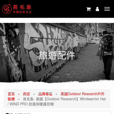
-->
Tog
navi
旅遊配件
首頁
»
商店
»
品牌專區
»
美國Outdoor Research戶外
裝備
»
長毛象- 美國【Outdoor Research】Windwarrior Hat
/ WIND PRO 防風保暖護耳帽