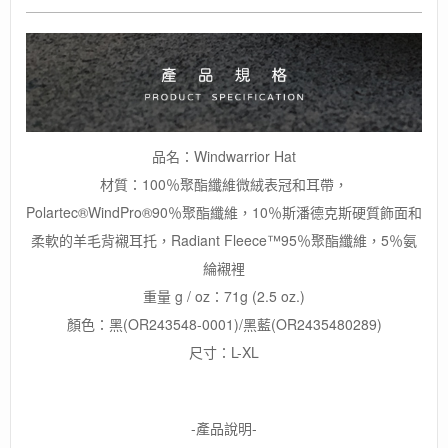
品名：Windwarrior Hat
材質：100％聚酯纖維微絨表冠和耳帶，
Polartec®WindPro®90％聚酯纖維，10％斯潘德克斯硬質飾面和
柔軟的羊毛背襯耳托，Radiant Fleece™95％聚酯纖維，5％氨
綸襯裡
重量 g / oz：71g (2.5 oz.)
顏色：黑(OR243548-0001)/黑藍(OR2435480289)
尺寸：L-XL
-產品說明-