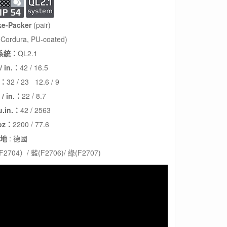
e-Packer
(pair)
Cordura, PU-coated)
系統：
QL2.1
 in.：
42 / 16.5
.：
32 / 23 12.6 / 9
/ in.：
22 / 8.7
u.in.：
42 / 2563
 oz：
2200 / 77.6
地
: 德國
704）/ 藍(F2706)/ 綠(F2707)