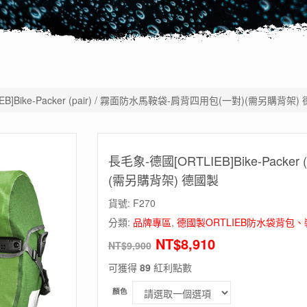
EB]Bike-Packer (pair) / 霧面防水馬鞍袋-肩背四用包(一對)(需另購背架)
長毛象-德國[ORTLIEB]Bike-Packe
(需另購背架) 德國製
貨號:
F270
分類:
品牌專區
,
德國製ORTLIEB防水袋背包
NT$
8,910
NT$
9,900
可獲得
89
紅利點數
顏色