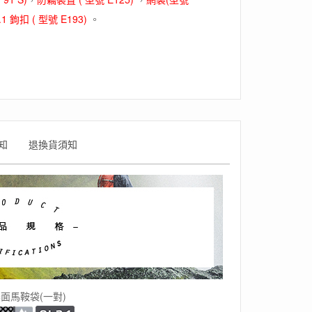
1 鉤扣 ( 型號 E193)
。
知
退換貨須知
面馬鞍袋(一對)