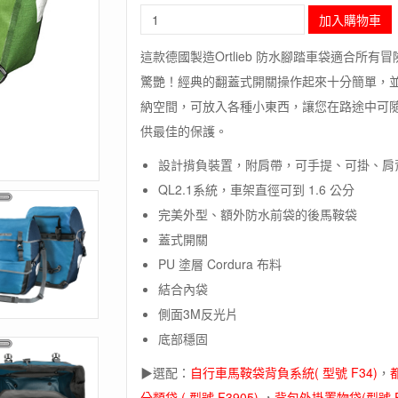
長
加入購物車
毛
象-
這款德國製造Ortlieb 防水腳踏車袋適合
德
驚艷！經典的翻蓋式開關操作起來十分簡單，
國
[ORTLIEB]Bike-
納空間，可放入各種小東西，讓您在路途中可隨時
Packer
供最佳的保護。
(pair)
/
設計揹負裝置，附肩帶，可手提、可掛、肩
霧
QL2.1系統，車架直徑可到 1.6 公分
面
防
完美外型、額外防水前袋的後馬鞍袋
水
蓋式開關
馬
鞍
PU 塗層 Cordura 布料
袋-
結合內袋
肩
側面3M反光片
背
四
底部穩固
用
包
▶選配：
自行車馬鞍袋背負系統( 型號 F34)
，
(一
分類袋 ( 型號 F3905)
，
背包外掛置物袋(型號 F9