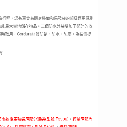
所有冒險行程，您甚至會為隨身裝備和馬鞍袋的超級適用感到
並能最大量地儲存物品。三個防水外袋增加了額外的收
取用，Cordura材質防刮、防水、防塵，為裝備提
背
都市款後馬鞍袋尼龍分類袋(型號 F3906)
，
輕量尼龍內
1 S)
，
防竊裝置 ( 型號 E125)
，
網袋(型號