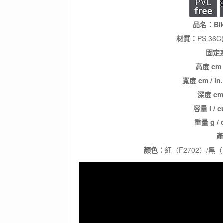
品名：Bik
材質：
PS 36C(
固定
高度 cm /
寬度 cm / in
深度 cm 
容量 l / c
重量 g /
產
顏色：
紅（F2702）/黑（F2