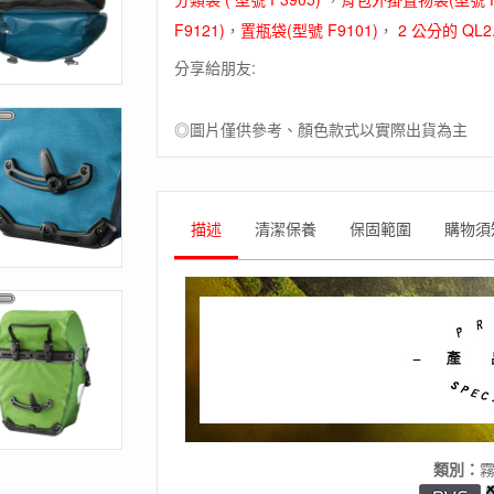
對)
(需
F9121)
，
置瓶袋(型號 F9101)
，
2 公分的 QL2.
另
分享給朋友:
購
背
架)
◎圖片僅供參考、顏色款式以實際出貨為主
德
國
製
數
量
描述
清潔保養
保固範圍
購物須
類別：
霧