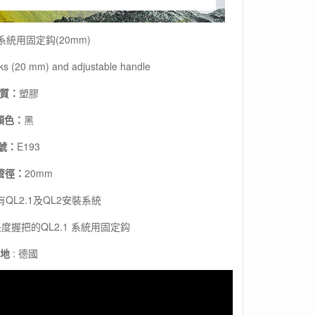
1 系統用固定鈎(20mm)
s (20 mm) and adjustable handle
質：
塑膠
顏色：
黑
號：
E193
管徑：
20mm
有QL2.1及QL2安裝系統
度握把的QL2.1 系統用固定鈎
地
: 德國