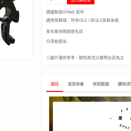
毛
象-
德國製造Ortlieb 配件
德
適用馬鞍袋：所有QL2.1及QL2安裝系統
國
[ORTLIEB]
長毛象休閒旅遊名店
QL2.1
hooks
分享給朋友:
with
handle,
20
◎圖片僅供參考、顏色款式以實際出貨為主
mm,
(no
inserts
adaptable)
描述
清潔保養
保固範圍
購物須
-
QL2.1
及
QL2
系
統
用
固