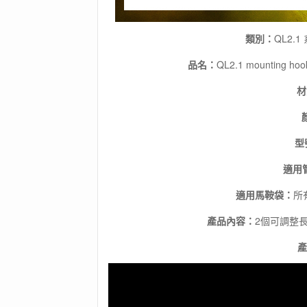
定
鉤
德
類別：
QL2.
國
製
品名：
QL2.1 mounting hook
數
量
材
型
適用
適用馬鞍袋：
所
產品內容：
2個可調整長
產