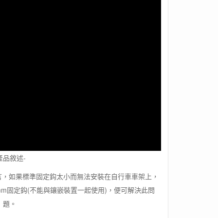
產品敘述-
號而言，如果標準固定鈎太小而無法安裝在自行車車架上，
20mm固定鈎(不能與鑲嵌裝置一起使用)，便可解決此問
題。