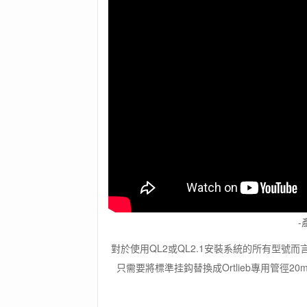
-
對於使用QL2或QL2.1安裝系統的所有型
只需要將標準挂鈎替換成Ortlieb專用管徑