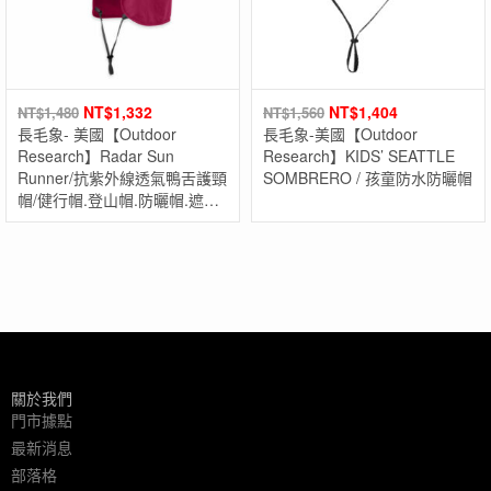
NT$
1,332
NT$
1,404
NT$
1,480
NT$
1,560
長毛象- 美國【Outdoor
長毛象-美國【Outdoor
Research】Radar Sun
Research】KIDS’ SEATTLE
Runner/抗紫外線透氣鴨舌護頸
SOMBRERO / 孩童防水防曬帽
帽/健行帽.登山帽.防曬帽.遮陽
帽
關於我們
門市據點
最新消息
部落格