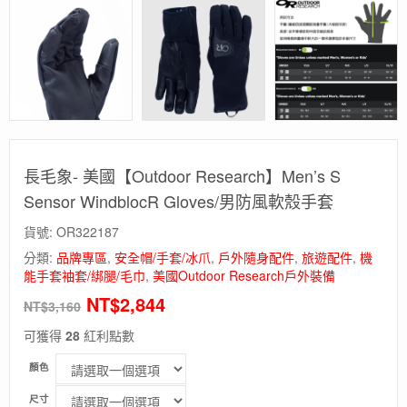
長毛象- 美國【Outdoor Research】Men’s S
Sensor WindblocR Gloves/男防風軟殼手套
貨號:
OR322187
分類:
品牌專區
,
安全帽/手套/冰爪
,
戶外隨身配件
,
旅遊配件
,
機
能手套袖套/綁腿/毛巾
,
美國Outdoor Research戶外裝備
NT$
2,844
NT$
3,160
可獲得
28
紅利點數
顏色
尺寸