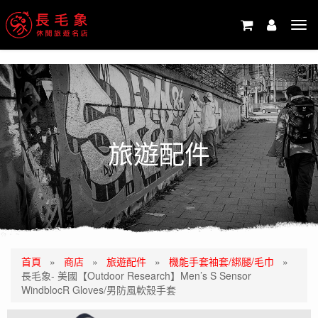
-->
Tog
navi
旅遊配件
首頁
»
商店
»
旅遊配件
»
機能手套袖套/綁腿/毛巾
»
長毛象- 美國【Outdoor Research】Men’s S Sensor
WindblocR Gloves/男防風軟殼手套