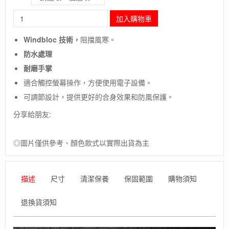
長
加入購物車
毛
象-
Windbloc 技術，
阻擋風寒。
美
防水處理
國
【Outdoor
耐磨手掌
Research】
適合觸控螢幕操作，方便使用電子設備。
Men's
S
可調節設計，提供更好的合身效果和防風保護。
Sensor
分享給朋友:
WindblocR
Gloves/
男
◎圖片僅供參考、顏色款式以實際出貨為主
防
風
軟
殼
描述
尺寸
清潔保養
保固範圍
購物須知
手
套
退換貨須知
數
量