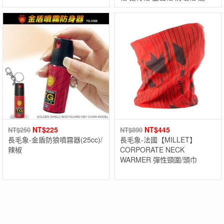
帽
NT$
225
NT$
445
NT$
250
NT$
890
長毛象-金盾防狼噴霧器(25cc)/
長毛象-法國【MILLET】
辣椒
CORPORATE NECK
WARMER 彈性頸圍/頭巾