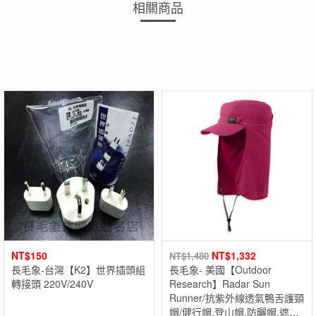
相關商品
NT$
150
NT$
1,332
NT$
1,480
長毛象-台灣【K2】世界插頭組
長毛象- 美國【Outdoor
轉接頭 220V/240V
Research】Radar Sun
Runner/抗紫外線透氣鴨舌護頸
帽/健行帽.登山帽.防曬帽.遮陽