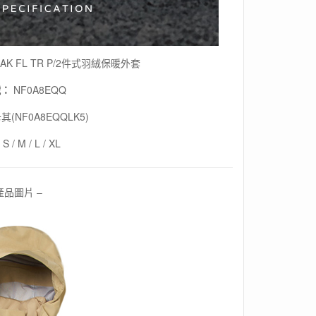
EAK FL TR P/2件式羽絨保暖外套
號：
NF0A8EQQ
其(NF0A8EQQLK5)
S / M / L / XL
產品圖片 –