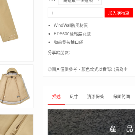
長
加入購物車
毛
象
WindWall防風材質
–
RDS600蓬鬆度羽絨
美
國
胸前雙拉鍊口袋
【The
分享給朋友:
North
Face】
W
◎圖片僅供參考、顏色款式以實際出貨為主
STORMPEAK
FL
TR
P
/
描述
尺寸
清潔保養
保固範圍
2
件
式
羽
絨
保