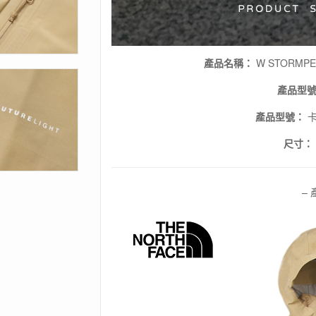
暖
外
套
/
冬
產品名稱：
W STORMP
季
保
產品型
暖
產品型號：
卡
數
量
尺寸：
– 