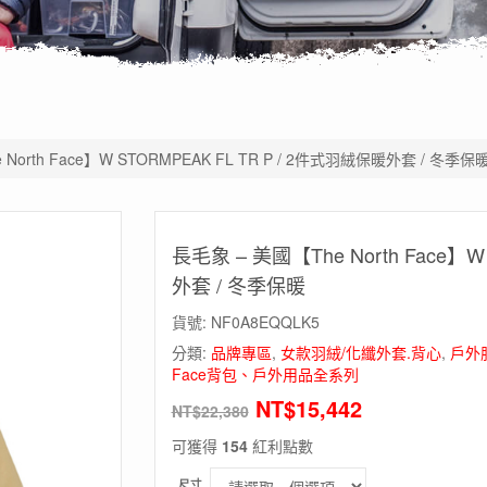
North Face】W STORMPEAK FL TR P / 2件式羽絨保暖外套 / 冬季保
長毛象 – 美國【The North Face】W
外套 / 冬季保暖
貨號:
NF0A8EQQLK5
分類:
品牌專區
,
女款羽絨/化纖外套.背心
,
戶外
Face背包、戶外用品全系列
NT$
15,442
NT$
22,380
可獲得
154
紅利點數
尺寸