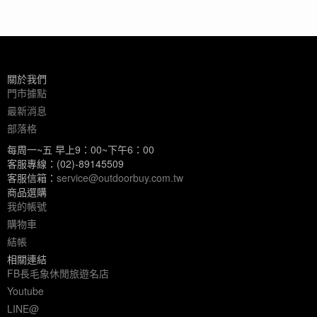
關於我們
門市據點
最新消息
部落格
每周一~五 早上9：00~下午6：00
客服專線：(02)-89145509
客服信箱：
service@outdoorbuy.com.tw
商品選購
我的帳號
購物車
結帳
相關連結
FB長毛象休閒旅遊名店
Youtube
LINE@