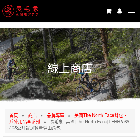
-->
Tog
navi
線上商店
首頁
»
商店
»
品牌專區
»
美國The North Face背包、
戶外用品全系列
»
長毛象 -美國[The North Face]TERRA 65
/ 65公升舒適輕量登山背包