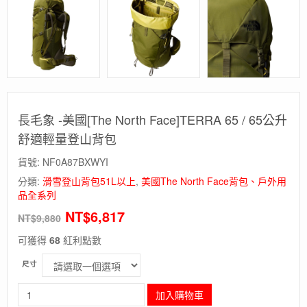
長毛象 -美國[The North Face]TERRA 65 / 65公升
舒適輕量登山背包
貨號:
NF0A87BXWYI
分類:
滑雪登山背包51L以上
,
美國The North Face背包、戶外用
品全系列
NT$
6,817
NT$
9,880
可獲得
68
紅利點數
尺寸
長
加入購物車
毛