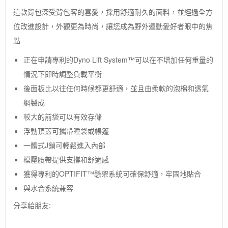
象
這款背包深受背包客的喜愛，採用舒適耐久的面料，並經過全方
-
位改進設計，外觀更為時尚，讓您成為野外運動愛好者眼中的焦
美
國
點
[The
North
正在申請專利的Dyno Lift System™可以在不增加任何重量的
Face]TERRA
情況下即時調整負載平衡
65
後面板比以往任何時候都更舒適，並且由柔軟的泡棉和透氣
/
65
網製成
公
較大的前袋可以有效存儲
升
舒
浮動頂蓋可攜帶睡袋或帳篷
適
一體式J鎖可輕鬆進入內部
輕
模壓腰帶提供支撐和舒適感
量
登
獲得專利的OPTIFIT™懸架系統可確保舒適，牢固地貼合
山
與水合系統兼容
背
包
分享給朋友:
數
量