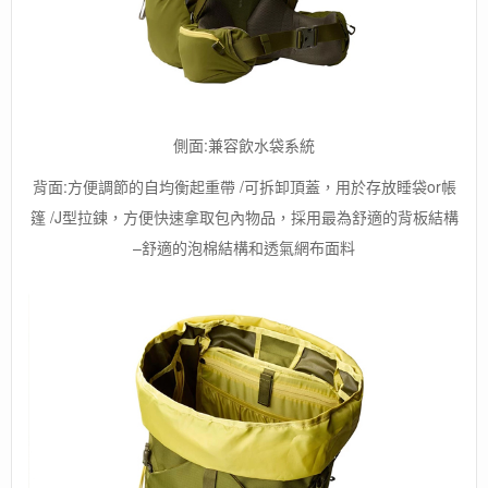
側面:兼容飲水袋系統
背面:方便調節的自均衡起重帶 /可拆卸頂蓋，用於存放睡袋or帳
篷 /J型拉鍊，方便快速拿取包內物品，採用最為舒適的背板結構
–舒適的泡棉結構和透氣網布面料