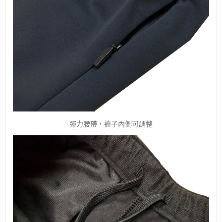
彈力腰帶，褲子內側可調整