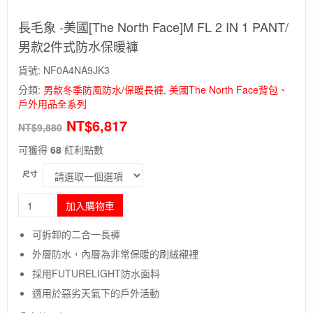
長毛象 -美國[The North Face]M FL 2 IN 1 PANT/
男款2件式防水保暖褲
貨號:
NF0A4NA9JK3
分類:
男款冬季防風防水/保暖長褲
,
美國The North Face背包、
戶外用品全系列
NT$
6,817
NT$
9,880
可獲得
68
紅利點數
尺寸
長
加入購物車
毛
象
可拆卸的二合一長褲
-
外層防水，內層為非常保暖的刷絨襯裡
美
國
採用FUTURELIGHT防水面料
[The
適用於惡劣天氣下的戶外活動
North
Face]M