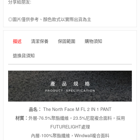
分享給朋友:
FL
2
IN
◎圖片僅供參考、顏色款式以實際出貨為主
1
PANT/
男
描述
清潔保養
保固範圍
購物須知
款
2
退換貨須知
件
式
防
水
保
暖
褲
數
量
品名：
The North Face M FL 2 IN 1 PANT
材質：
外層-76.5%聚酯纖維，23.5%尼龍複合面料，採用
FUTURELIGHT處理
內層-100%聚酯纖維，Windwall複合面料