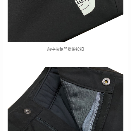
前中拉鍊門襟帶按扣