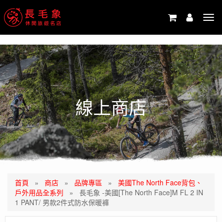
-->
Tog
navi
線上商店
首頁
»
商店
»
品牌專區
»
美國The North Face背包、
戶外用品全系列
»
長毛象 -美國[The North Face]M FL 2 IN
1 PANT/ 男款2件式防水保暖褲