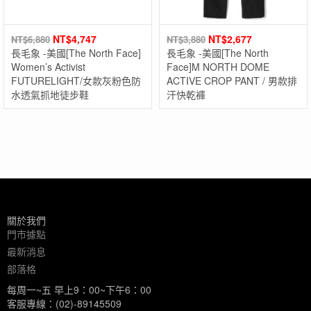
NT$
4,747
NT$
2,677
NT$
6,880
NT$
3,880
長毛象 -美國[The North Face]
長毛象 -美國[The North
Women’s Activist
Face]M NORTH DOME
FUTURELIGHT/女款灰粉色防
ACTIVE CROP PANT / 男款排
水透氣抓地徒步鞋
汗快乾褲
關於我們
門市據點
最新消息
部落格
每周一~五 早上9：00~下午6：00
客服專線：(02)-89145509