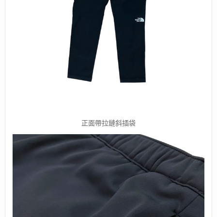
正面帶拉鏈斜插袋