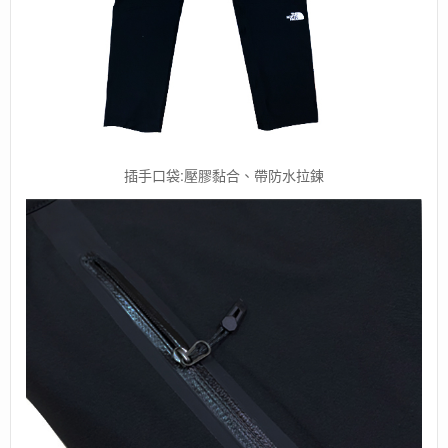
插手口袋:壓膠黏合、帶防水拉鍊