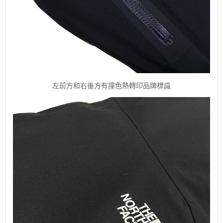
左前方和右後方有撞色熱轉印品牌標識