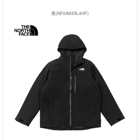
黑(NF0A83SL4HF)