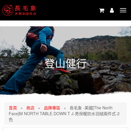
-->
Tog
navi
登山健行
首頁
»
商店
»
品牌專區
»
長毛象 -美國[The North
Face]M NORTH TABLE DOWN T J-男保暖防水羽絨兩件式-2
色