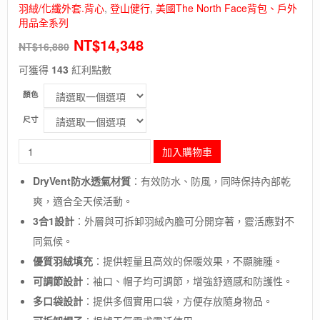
羽絨/化纖外套.背心
,
登山健行
,
美國The North Face背包、戶外
用品全系列
NT$
14,348
NT$
16,880
可獲得
143
紅利點數
顏色
尺寸
長
加入購物車
毛
象
DryVent防水透氣材質
：有效防水、防風，同時保持內部乾
-
爽，適合全天候活動。
美
國
3合1設計
：外層與可拆卸羽絨內膽可分開穿著，靈活應對不
[The
同氣候。
North
Face]M
優質羽絨填充
：提供輕量且高效的保暖效果，不顯臃腫。
NORTH
可調節設計
：袖口、帽子均可調節，增強舒適感和防護性。
TABLE
多口袋設計
：提供多個實用口袋，方便存放隨身物品。
DOWN
T