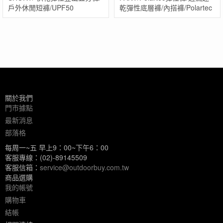
戶外休閒短褲/UPF50
乾彈性底層褲/內搭褲/Polartec
關於我們
門市據點
最新消息
部落格
每周一~五 早上9：00~下午6：00
客服專線：(02)-89145509
客服信箱：
service@outdoorbuy.com.tw
商品選購
我的帳號
購物車
結帳