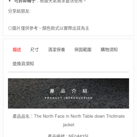
可拆卸帽子
：根據天氣需求靈活使用。
J-
分享給朋友:
男
保
暖
◎圖片僅供參考、顏色款式以實際出貨為主
防
水
羽
絨
描述
尺寸
清潔保養
保固範圍
購物須知
兩
件
退換貨須知
式-2
色
數
量
產品品名：The North Face m North Table down Triclimate
jacket
產品編號 : NF0A83SL