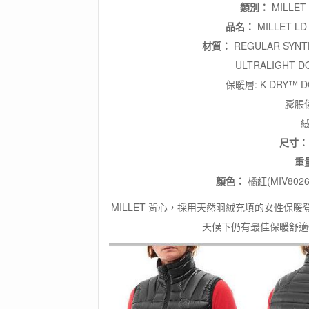
背
類別：
MILL
心
品名：
MILLET LD
/
革
材質：
REGULAR SYNTH
命
ULTRALIGHT D
性!
無
保暖層: K DRY™ D
車
膨脹係
縫
絨
線
編
尺寸
織
重
技
術!!!
顏色：
橘紅(MIV8026
數
MILLET 背心，採用天然羽絨充填的女性
量
天候下仍有最佳保暖舒適