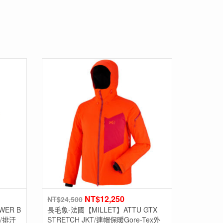
NT$
12,250
NT$
24,500
WER B
長毛象-法國【MILLET】ATTU GTX
/排汗
STRETCH JKT/連帽保暖Gore-Tex外