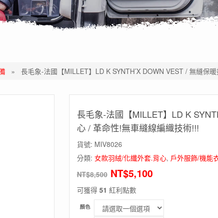
備
»
長毛象-法國【MILLET】LD K SYNTH’X DOWN VEST / 無
長毛象-法國【MILLET】LD K SYNT
心 / 革命性!無車縫線編織技術!!!
貨號:
MIV8026
分類:
女款羽絨/化纖外套.背心
,
戶外服飾/機能衣
NT$
5,100
NT$
8,500
可獲得
51
紅利點數
顏色