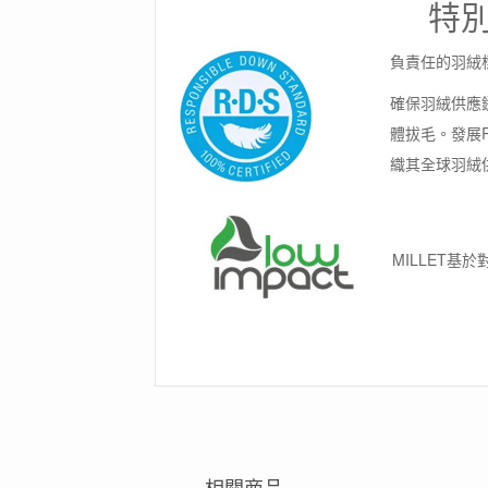
特
負責任的羽絨標準（
確保羽絨供應
體拔毛。發展
織其全球羽絨
MILLET基
相關商品