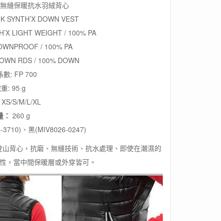
ET 無縫保暖抗水羽絨背心
 K SYNTH’X DOWN VEST
’X LIGHT WEIGHT / 100% PA
OWNPROOF / 100% PA
OWN RDS / 100% DOWN
數: FP 700
重: 95 g
：
XS/S/M/L/XL
量：
260 g
-3710)、黑(MIV8026-0247)
保暖登山背心，抗磨、無縫技術、抗水處理、即使在潮濕的
性，當中間保暖層或外穿皆可。