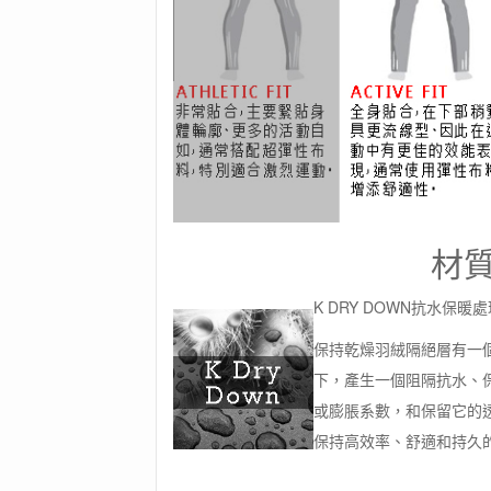
材
K DRY DOWN抗水保暖處
保持乾燥羽絨隔絕層有一
下，產生一個阻隔抗水、保
或膨脹系數，和保留它的透
保持高效率、舒適和持久