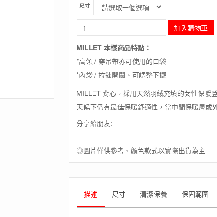
尺寸
長
加入購物車
毛
象-
MILLET 本樣商品特點：
法
*高領 / 穿吊帶亦可使用的口袋
國
【MILLET】
*內袋 / 拉鍊開關、可調整下擺
LD
K
MILLET 背心，採用天然羽絨充填的女性保
SYNTH'X
天候下仍有最佳保暖舒適性，當中間保暖層或
DOWN
VEST
分享給朋友:
/
無
縫
◎圖片僅供參考、顏色款式以實際出貨為主
保
暖
抗
水
描述
尺寸
清潔保養
保固範圍
羽
絨