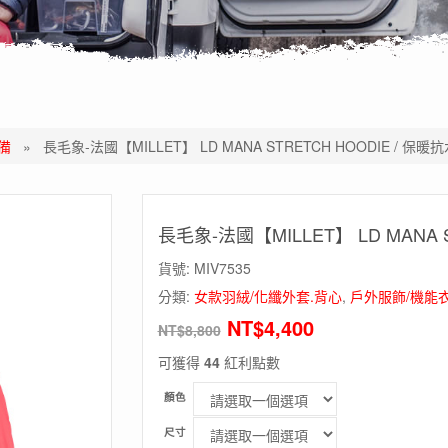
備
»
長毛象-法國【MILLET】 LD MANA STRETCH HOODIE / 保
長毛象-法國【MILLET】 LD MANA 
貨號:
MIV7535
分類:
女款羽絨/化纖外套.背心
,
戶外服飾/機能衣
NT$
4,400
NT$
8,800
可獲得
44
紅利點數
顏色
尺寸