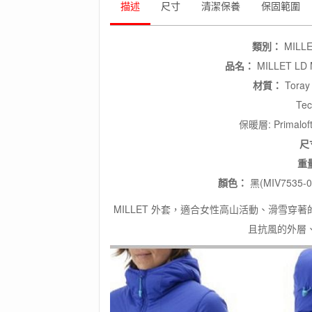
描述
尺寸
清潔保養
保固範圍
類別：
MIL
品名：
MILLET LD
材質：
Toray 
Tec
保暖層: Primaloft 
尺
重
顏色：
黑(MIV7535-
MILLET 外套，適合女性高山活動、滑雪穿著的保
且抗風的外層