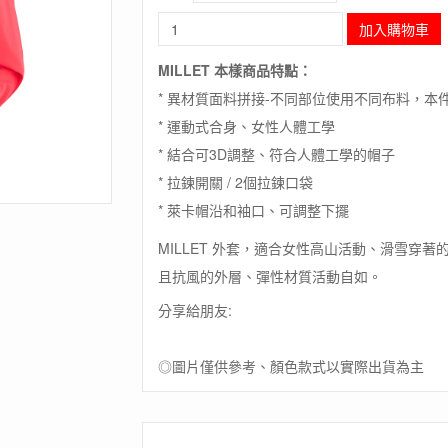
長
加入購物車
毛
象-
MILLET 本樣商品特點：
法
* 異材質面料拼接-不同部位使用不同布料，本件強調
國
【MILLET】
* 運動式合身、女性人體工學
LD
* 結合可3D調整、符合人體工學的帽子
MANA
STRETCH
* 拉鍊開關 / 2個拉鍊口袋
HOODIE
* 萊卡帽沿和袖口、可調整下擺
/
保
MILLET 外套，適合女性高山活動、滑雪穿著的保暖
暖
且抗風的外層、彈性材質活動自如。
抗
水
分享給朋友:
化
纖
外
◎圖片僅供參考、顏色款式以實際出貨為主
套
數
量