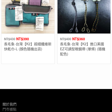
NT$
390
NT$
360
NT$
430
NT$
400
長毛象-台灣【K2】超細纖維新
長毛象-台灣【K2】進口美國
快乾巾-L (顏色隨機出貨)
EZ可調型眼鏡帶 (單條) (隨機
配色)
關於我們
門市據點