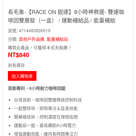
長毛象-【RACE ON 銳速】8小時神救援- 雙速咖
啡因雙層錠（一盒） / 運動補給品 / 能量補給
貨號:
4714483826519
分類:
其他戶外品牌
,
能量補給站
購買此產品，可獲得
8
紅利點數！
NT$
840
尚有庫存
加入購物車
首創專利，8小時耐力咖啡因錠
台灣首創，咖啡因雙層釋放控制科技
一錠雙時效，即時專注＆延長效能
醫藥級技術，控制濃度在理想區間
運動前一錠，最長續航8小時電力
增強運動效能，維持長時間專注力