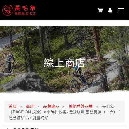
-->
Tog
navi
線上商店
首頁
»
商店
»
品牌專區
»
其他戶外品牌
»
長毛象-
【RACE ON 銳速】8小時神救援- 雙速咖啡因雙層錠（一盒） /
運動補給品 / 能量補給