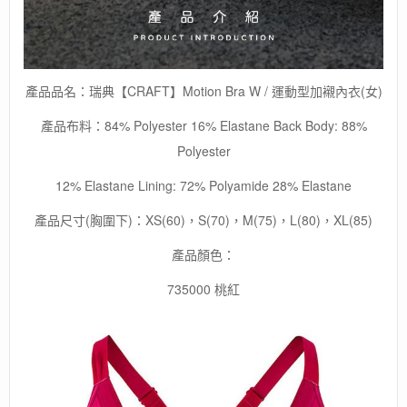
色
可
選)/
運
動
產品品名：瑞典【CRAFT】Motion Bra W / 運動型加襯內衣(女)
內
衣/
產品布料：84% Polyester 16% Elastane Back Body: 88%
防
Polyester
震
瑜
12% Elastane Lining: 72% Polyamide 28% Elastane
伽
背
產品尺寸(胸圍下)：XS(60)，S(70)，M(75)，L(80)，XL(85)
心/
健
產品顏色：
身
跑
735000 桃紅
步
緊
身
內
衣
數