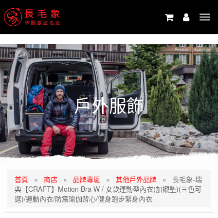
-->
Tog
navi
戶外服飾
首頁
»
商店
»
品牌專區
»
其他戶外品牌
»
長毛象-瑞
典【CRAFT】Motion Bra W / 女款運動型內衣(加襯墊)(三色可
選)/運動內衣/防震瑜伽背心/健身跑步緊身內衣