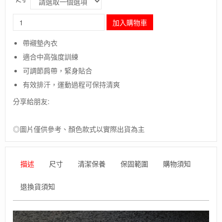
長
加入購物車
毛
象-
帶襯墊內衣
瑞
適合中高強度訓練
典
【CRAFT】
可調節肩帶，緊身貼合
Motion
有效排汗，運動過程可保持清爽
Bra
W
分享給朋友:
/
女
款
◎圖片僅供參考、顏色款式以實際出貨為主
運
動
型
描述
尺寸
清潔保養
保固範圍
購物須知
內
衣
退換貨須知
(加
襯
墊)
(三