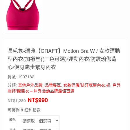
長毛象-瑞典【CRAFT】Motion Bra W / 女款運動
型內衣(加襯墊)(三色可選)/運動內衣/防震瑜伽背
心/健身跑步緊身內衣
貨號:
1907182
分類:
其他戶外品牌
,
品牌專區
,
女款保暖/排汗底層內衣.褲
,
戶外
服飾/機能衣 – 戶外活動品牌最佳首選
NT$
990
NT$
1,280
可獲得
9
紅利點數
顏色
尺寸