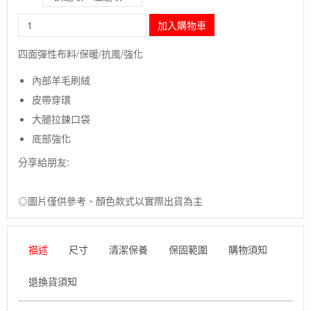
長
加入購物車
毛
象-
四面彈性布料/保暖/抗風/強化
挪
威
內部羊毛刷絨
[ACLIMA]WoolShell
皮帶穿環
Pants
M
大腿拉鍊口袋
/
底部強化
歐
洲
分享給朋友:
製
男
款
◎圖片僅供參考、顏色款式以實際出貨為主
美
麗
諾
描述
尺寸
清潔保養
保固範圍
購物須知
羊
毛
退換貨須知
快
乾