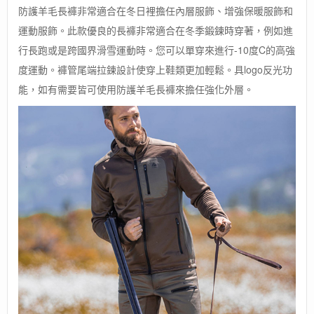
防護羊毛長褲非常適合在冬日裡擔任內層服飾、增強保暖服飾和
運動服飾。此款優良的長褲非常適合在冬季鍛鍊時穿著，例如進
行長跑或是跨國界滑雪運動時。您可以單穿來進行-10度C的高強
度運動。褲管尾端拉鍊設計使穿上鞋類更加輕鬆。具logo反光功
能，如有需要皆可使用防護羊毛長褲來擔任強化外層。