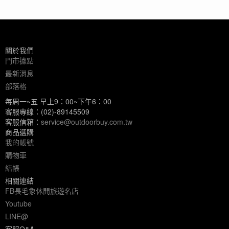
關於我們
門市據點
最新消息
部落格
每周一~五 早上9：00~下午6：00
客服專線：(02)-89145509
客服信箱：
service@outdoorbuy.com.tw
商品選購
我的帳號
購物車
結帳
相關連結
FB長毛象休閒旅遊名店
Youtube
LINE@