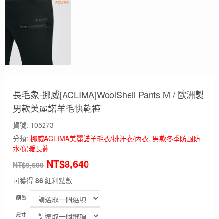
長毛象-挪威[ACLIMA]WoolShell Pants M / 歐洲製
男款美麗諾羊毛快乾褲
貨號:
105273
分類:
挪威ACLIMA美麗諾羊毛衣/排汗衣/內衣
,
男款冬季防風防
水/保暖長褲
NT$
8,640
NT$
9,600
可獲得
86
紅利點數
顏色
尺寸