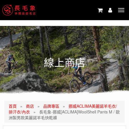
-->
Tog
navi
線上商店
首頁
»
商店
»
品牌專區
»
挪威ACLIMA美麗諾羊毛衣/
排汗衣/內衣
»
長毛象-挪威[ACLIMA]WoolShell Pants M / 歐
洲製男款美麗諾羊毛快乾褲