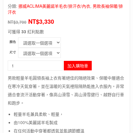
分類:
挪威ACLIMA美麗諾羊毛衣/排汗衣/內衣
,
男款長袖保暖/排
汗衣
NT$
3,330
NT$
3,700
可獲得
33
紅利點數
顏色
尺寸
長
加入購物車
毛
象
男款輕量羊毛圓領長袖上衣有著絕佳的隔絕效果、保暖中層適合
-
在寒冷天氣穿著，並在溫暖的天氣裡阻隔熱能進入衣服內。非常
挪
威
適合會流汗活動穿著，像高山滑雪、高山滑雪健行、越野自行車
[ACLIMA]
和跑步。
LW
CREW
輕量羊毛兼具柔軟、輕量，
NECK
由100%美麗諾羊毛製成
M
/
在任何活動中穿著都透氣並能調節體溫