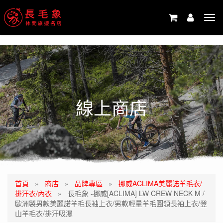
-->
Tog
navi
線上商店
首頁
»
商店
»
品牌專區
»
挪威ACLIMA美麗諾羊毛衣/
排汗衣/內衣
»
長毛象 -挪威[ACLIMA] LW CREW NECK M /
歐洲製男款美麗諾羊毛長袖上衣/男款輕量羊毛圓領長袖上衣/登
山羊毛衣/排汗吸濕