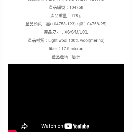
袖
產品編號：104758
上
產品重量：178 g
衣/
登
產品顏色：黑(104758-123) / 綠(104758-25)
山
產品尺寸：XS/S/M/L/XL
羊
產品材質：Light wool 100% wool(merino)
毛
衣/
fiber：17.5 micron
排
產品產地：歐洲
汗
吸
濕
數
量