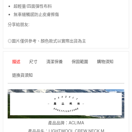
歐
超輕量/四面彈性布料
洲
製
無車縫觸感防止皮膚擦傷
男
分享給朋友:
款
美
麗
◎圖片僅供參考、顏色款式以實際出貨為主
諾
羊
毛
長
描述
尺寸
清潔保養
保固範圍
購物須知
袖
上
退換貨須知
衣/
男
款
輕
量
羊
毛
圓
產品品牌：ACLIMA
領
產品品名：LIGHTWOOL CREW NECK M
長