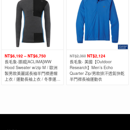
NT$
6,192
–
NT$
6,750
NT$
2,124
NT$
2,360
長毛象-挪威[ACLIMA]WW
長毛象- 美國【Outdoor
Hood Sweater w/zip M / 歐洲
Research】Men’s Echo
製男款美麗諾長袖半門襟連帽
Quarter Zip/男款排汗透氣快乾
上衣 / 運動長袖上衣 / 冬季運動
半門襟長袖運動衣
服飾