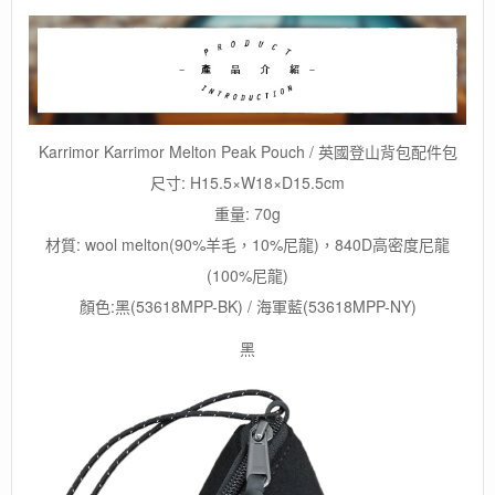
背
包
配
件
包/
質
感
Karrimor Karrimor Melton Peak Pouch / 英國登山背包配件包
羊
尺寸: H15.5×W18×D15.5cm
毛
手
重量: 70g
提
材質: wool melton(90%羊毛，10%尼龍)，840D高密度尼龍
包/
(100%尼龍)
三
角
顏色:黑(53618MPP-BK) / 海軍藍(53618MPP-NY)
包/
隨
黑
身
包
包/
手
提
包