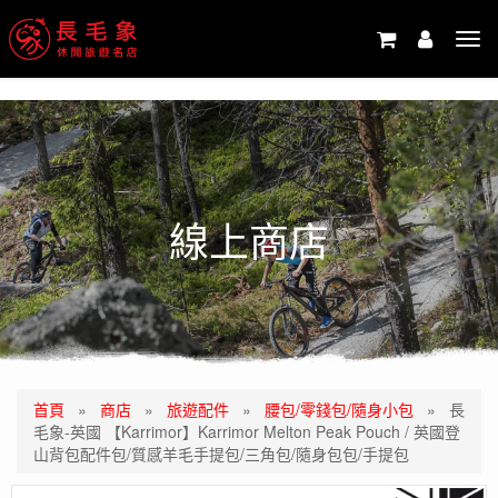
-->
Tog
navi
線上商店
首頁
»
商店
»
旅遊配件
»
腰包/零錢包/隨身小包
»
長
毛象-英國 【Karrimor】Karrimor Melton Peak Pouch / 英國登
山背包配件包/質感羊毛手提包/三角包/隨身包包/手提包