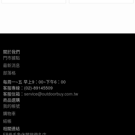
關於我們
門市據點
最新消息
部落格
每周一~五 早上9：00~下午6：00
客服專線：(02)-89145509
客服信箱：
service@outdoorbuy.com.tw
商品選購
我的帳號
購物車
結帳
相關連結
FB長毛象休閒旅遊名店