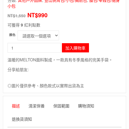
小包
NT$
990
NT$
1,550
可獲得
9
紅利點數
顏色
長
加入購物車
毛
象-
溫暖的MELTON面料製成，一款具有冬季風格的完美手袋。
英
國
分享給朋友:
【Karrimor】
Karrimor
◎圖片僅供參考、顏色款式以實際出貨為主
Melton
Peak
Pouch
/
描述
清潔保養
保固範圍
購物須知
英
國
退換貨須知
登
山