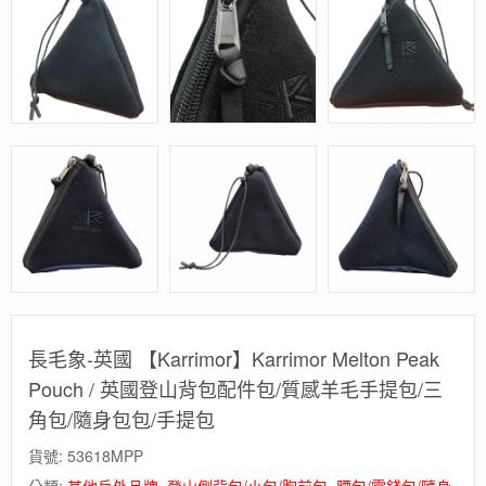
長毛象-英國 【Karrimor】Karrimor Melton Peak
Pouch / 英國登山背包配件包/質感羊毛手提包/三
角包/隨身包包/手提包
貨號:
53618MPP
分類:
其他戶外品牌
,
登山側背包/小包/胸前包
,
腰包/零錢包/隨身