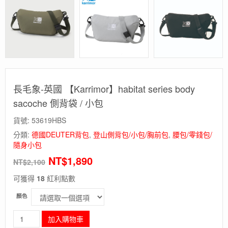
長毛象-英國 【Karrimor】habitat series body
sacoche 側背袋 / 小包
貨號:
53619HBS
分類:
德國DEUTER背包
,
登山側背包/小包/胸前包
,
腰包/零錢包/
隨身小包
NT$
1,890
NT$
2,100
可獲得
18
紅利點數
顏色
長
加入購物車
毛