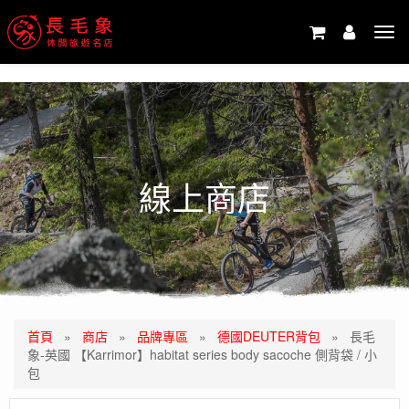
-->
Tog
navi
線上商店
首頁
»
商店
»
品牌專區
»
德國DEUTER背包
»
長毛
象-英國 【Karrimor】habitat series body sacoche 側背袋 / 小
包