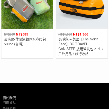
NT$
585
NT$
1,366
NT$
900
NT$
1,980
長毛象-休閒運動冷水壺腰包
長毛象 – 美國【The North
500cc (台灣)
Face】BC TRAVEL
CANISTER 旅用盥洗包 5.7L /
戶外用品 / 旅行收納
關於我們
門市據點
最新消息