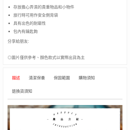
象-
存放擔心弄濕的貴重物品和小物件
英
旅行時可用作安全側背袋
國
【Karrimor】
具有出色的耐磨性
habitat
包內有鑰匙鉤
series
body
分享給朋友:
sacoche
側
背
◎圖片僅供參考、顏色款式以實際出貨為主
袋
/
小
描述
清潔保養
保固範圍
購物須知
包
數
退換貨須知
量