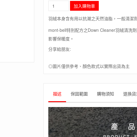
長
加入購物車
毛
象-
羽絨本身含有用以抗潮之天然油脂，一般清潔
日
本
mont-bell特別配方之Down Cleane
【MontBell】
影響保暖度。
O.D
MAINTENANCE
分享給朋友:
DOWN
CLEANER
300ml
◎圖片僅供參考、顏色款式以實際出貨為主
羽
絨
清
洗
描述
保固範圍
購物須知
退換貨
劑
數
量