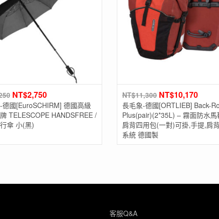
NT$
2,750
NT$
10,170
250
NT$
11,300
德國[EuroSCHIRM] 德國高級
長毛象-德國[ORTLIEB] Back-Rol
 TELESCOPE HANDSFREE /
Plus(pair)(2*35L) – 霧面防水
行傘 小(黑)
肩背四用包(一對)可掛,手提,肩背Q
系統 德國製
客服Q&A