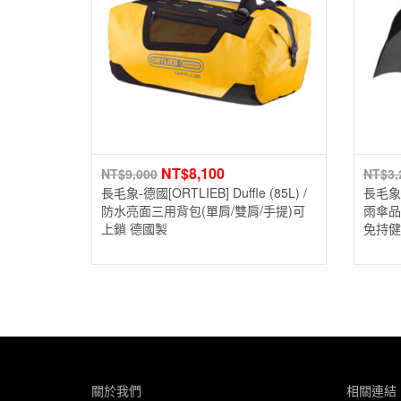
NT$
8,100
NT$
9,000
NT$
3,
長毛象-德國[ORTLIEB] Duffle (85L) /
長毛象-
防水亮面三用背包(單肩/雙肩/手提)可
雨傘品牌
上鎖 德國製
免持健
關於我們
相關連結