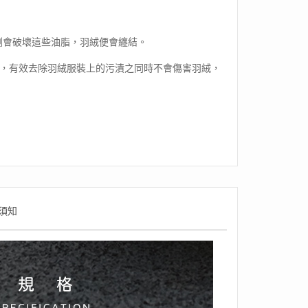
劑會破壞這些油脂，羽絨便會纏結。
r羽絨清洗劑，有效去除羽絨服裝上的污漬之同時不會傷害羽絨，
須知