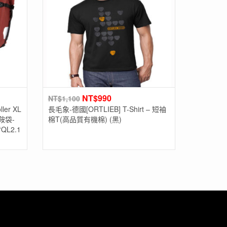
NT$
990
NT$
1,100
ler XL
長毛象-德國[ORTLIEB] T-Shirt – 短袖
馬鞍袋-
棉T(高品質有機棉) (黑)
L2.1