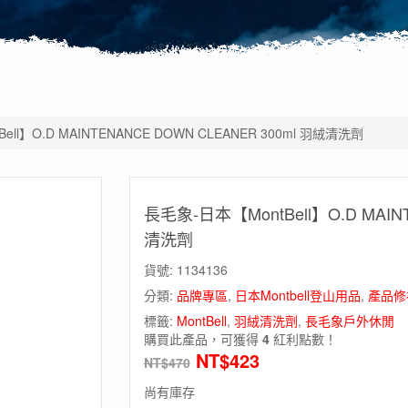
ll】O.D MAINTENANCE DOWN CLEANER 300ml 羽絨清洗劑
長毛象-日本【MontBell】O.D MAIN
清洗劑
貨號:
1134136
分類:
品牌專區
,
日本Montbell登山用品
,
產品修
標籤:
MontBell
,
羽絨清洗劑
,
長毛象戶外休閒
購買此產品，可獲得
4
紅利點數！
NT$
423
NT$
470
尚有庫存