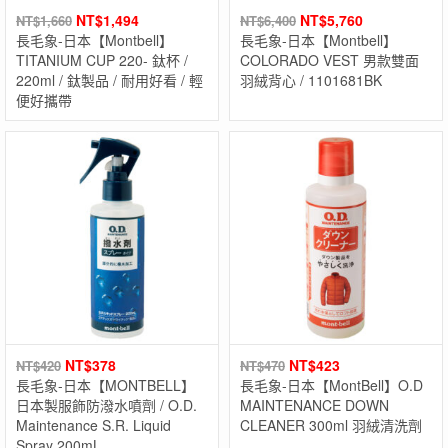
NT$
1,494
NT$
5,760
NT$
1,660
NT$
6,400
長毛象-日本【Montbell】
長毛象-日本【Montbell】
TITANIUM CUP 220- 鈦杯 /
COLORADO VEST 男款雙面
220ml / 鈦製品 / 耐用好看 / 輕
羽絨背心 / 1101681BK
便好攜帶
NT$
378
NT$
423
NT$
420
NT$
470
長毛象-日本【MONTBELL】
長毛象-日本【MontBell】O.D
日本製服飾防潑水噴劑 / O.D.
MAINTENANCE DOWN
Maintenance S.R. Liquid
CLEANER 300ml 羽絨清洗劑
Spray 200mL