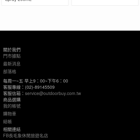
關於我們
門市據點
最新消息
部落格
每周一~五 早上9：00~下午6：00
客服專線：(02)-89145509
客服信箱：
service@outdoorbuy.com.tw
商品選購
我的帳號
購物車
結帳
相關連結
FB長毛象休閒旅遊名店