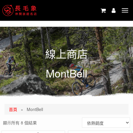
-->
Tog
navi
線上商店
MontBell
首頁
»
MontBell
顯示所有 8 個結果