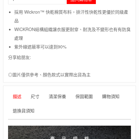
毛
象-
採用 Wickron™ 快乾棉質布料，排汗性快乾性更優於同級產
日
品
本
【Montbell】
WICKRON結構組織讓衣服更耐穿、耐洗及不變形也有有防臭
COOL
處理
T
W'S
紫外線遮蔽率可以達到90%
女
分享給朋友:
款
短
袖
◎圖片僅供參考、顏色款式以實際出貨為主
排
汗
T
數
描述
尺寸
清潔保養
保固範圍
購物須知
量
退換貨須知