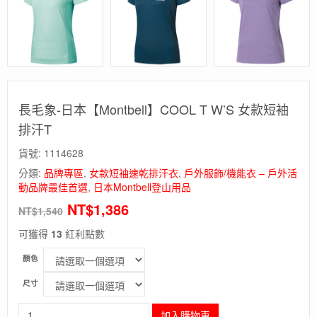
長毛象-日本【Montbell】COOL T W’S 女款短袖
排汗T
貨號:
1114628
分類:
品牌專區
,
女款短袖速乾排汗衣
,
戶外服飾/機能衣 – 戶外活
動品牌最佳首選
,
日本Montbell登山用品
NT$
1,386
NT$
1,540
可獲得
13
紅利點數
顏色
尺寸
長
加入購物車