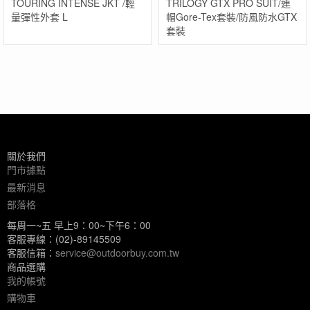
TOURING INTENSE JKT /輕
TRILOGY GTX PRO SUIT/連
量彈性外套 L
帽Gore-Tex套裝/防風防水GTX
套裝
關於我們
門市據點
最新消息
部落格
每周一~五 早上9：00~下午6：00
客服專線：(02)-89145509
客服信箱：
service@outdoorbuy.com.tw
商品選購
我的帳號
購物車