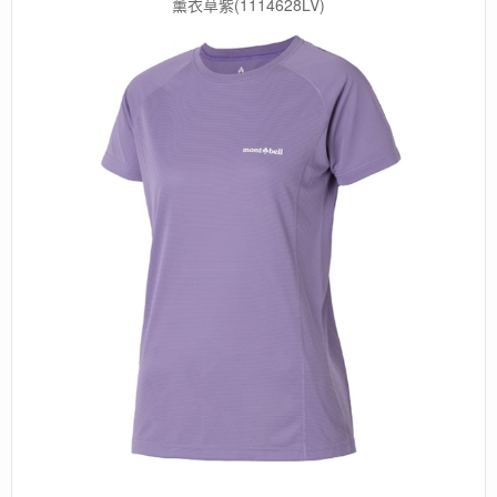
薰衣草紫(1114628LV)