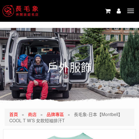
-->
Tog
navi
戶外服飾
首頁
»
商店
»
品牌專區
»
長毛象-日本【Montbell】
COOL T W’S 女款短袖排汗T